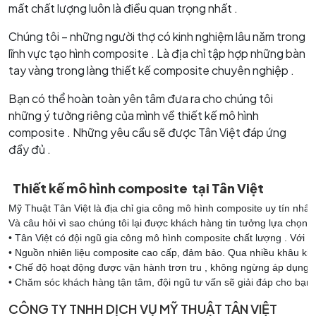
mất chất lượng luôn là điều quan trọng nhất .
Chúng tôi – những người thợ có kinh nghiệm lâu năm trong
lĩnh vực tạo hình composite . Là địa chỉ tập hợp những bàn
tay vàng trong làng thiết kế composite chuyên nghiệp .
Bạn có thể hoàn toàn yên tâm đưa ra cho chúng tôi
những ý tưởng riêng của mình về thiết kế mô hình
composite . Những yêu cầu sẽ được Tân Việt đáp ứng
đầy đủ .
Thiết kế mô hình composite tại Tân Việt
Mỹ Thuật Tân Việt là địa chỉ gia công mô hình composite uy tín nhất 
Và câu hỏi vì sao chúng tôi lại được khách hàng tin tưởng lựa chọn 
• Tân Việt có đội ngũ gia công mô hình composite chất lượng . Với 
• Nguồn nhiên liệu composite cao cấp, đảm bảo. Qua nhiều khâu kiể
• Chế độ hoạt động được vận hành trơn tru , không ngừng áp dụng 
• Chăm sóc khách hàng tận tâm, đội ngũ tư vấn sẽ giải đáp cho bạn
CÔNG TY TNHH DỊCH VỤ MỸ THUẬT TÂN VIỆT