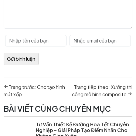
Điều
Previous
Next
hướng
Trang trước:
Cnc tạo hình
Trang tiếp theo:
Xưởng thi
post:
post:
bài
mút xốp
công mô hình composite
viết
BÀI VIẾT CÙNG CHUYÊN MỤC
Tư Vấn Thiết Kế Đường Hoa Tết Chuyên
Nghiệp – Giải Pháp Tạo Điểm Nhấn Cho
Không Gian Xuân