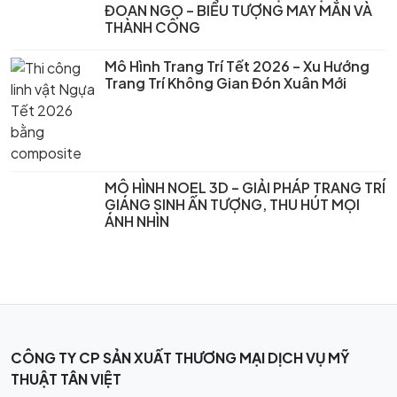
ĐOAN NGỌ – BIỂU TƯỢNG MAY MẮN VÀ
THÀNH CÔNG
Mô Hình Trang Trí Tết 2026 – Xu Hướng
Trang Trí Không Gian Đón Xuân Mới
MÔ HÌNH NOEL 3D – GIẢI PHÁP TRANG TRÍ
GIÁNG SINH ẤN TƯỢNG, THU HÚT MỌI
ÁNH NHÌN
CÔNG TY CP SẢN XUẤT THƯƠNG MẠI DỊCH VỤ MỸ
THUẬT TÂN VIỆT