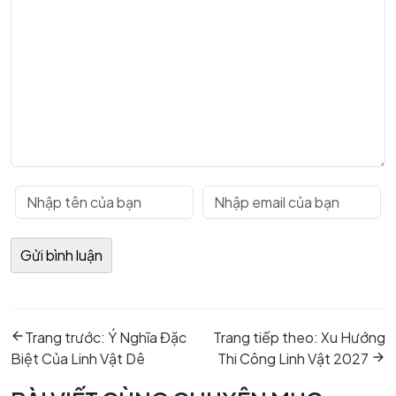
Điều
Previous
Next
hướng
Trang trước:
Ý Nghĩa Đặc
Trang tiếp theo:
Xu Hướng
post:
post:
bài
Biệt Của Linh Vật Dê
Thi Công Linh Vật 2027
viết