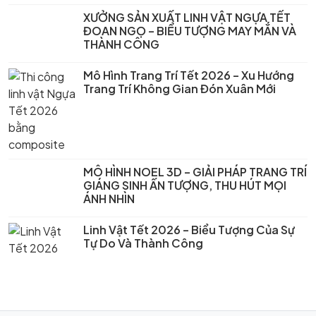
XƯỞNG SẢN XUẤT LINH VẬT NGỰA TẾT
ĐOAN NGỌ – BIỂU TƯỢNG MAY MẮN VÀ
THÀNH CÔNG
Mô Hình Trang Trí Tết 2026 – Xu Hướng
Trang Trí Không Gian Đón Xuân Mới
MÔ HÌNH NOEL 3D – GIẢI PHÁP TRANG TRÍ
GIÁNG SINH ẤN TƯỢNG, THU HÚT MỌI
ÁNH NHÌN
Linh Vật Tết 2026 – Biểu Tượng Của Sự
Tự Do Và Thành Công