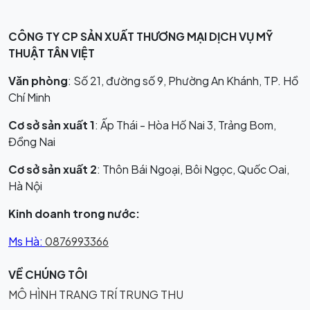
CÔNG TY CP SẢN XUẤT THƯƠNG MẠI DỊCH VỤ MỸ
THUẬT TÂN VIỆT
Văn phòng
: Số 21, đường số 9, Phường An Khánh, TP. Hồ
Chí Minh
Cơ sở sản xuất 1
: Ấp Thái - Hòa Hố Nai 3, Trảng Bom,
Đồng Nai
Cơ sở sản xuất 2
: Thôn Bái Ngoại, Bôi Ngọc, Quốc Oai,
Hà Nội
Kinh doanh trong nước:
Ms Hà:
0876993366
VỀ CHÚNG TÔI
MÔ HÌNH TRANG TRÍ TRUNG THU