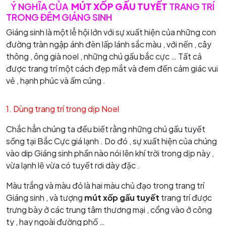
Ý NGHĨA CỦA
MÚT XỐP GẤU TUYẾT
TRANG TRÍ
TRONG ĐÊM
GIÁNG SINH
Giáng sinh là một lễ hội lớn với sự xuất hiện của những con
đường tràn ngập ánh đèn lấp lánh sắc màu , với nến , cây
thông , ông già noel , những chú gấu bắc cực … Tất cả
được trang trí một cách đẹp mắt và đem đến cảm giác vui
vẻ , hạnh phúc và ấm cúng .
1. Dùng trang trí trong dịp Noel
Chắc hẳn chúng ta đều biết rằng những chú gấu tuyết
sống tại Bắc Cực giá lạnh . Do đó , sự xuất hiện của chúng
vào dip Giáng sinh phần nào nói lên khí trời trong dịp này ,
vừa lạnh lẽ vừa có tuyết rơi dày đặc .
Màu trắng và màu đỏ là hai màu chủ đạo trong trang trí
Giáng sinh , và tượng
mút xốp
gấu tuyết
trang trí được
trưng bày ở các trung tâm thương mại , cổng vào ở công
ty , hay ngoài đường phố …