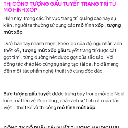
THI CÔNG
TƯỢNG GẤU TUYẾT TRANG TRÍ
TỪ
MÔ HÌNH XỐP
Hiện nay, trong các lĩnh vực trang trí, quảng cáo hay sự
kiện , người ta thường sử dụng các
mô hình xốp
,
tượng
mút xốp
.
Dưới bàn tay nhanh nhẹn , khéo leo của đội ngũ nhân viên
thết kế
, tượng mút xốp gấu
tuyết trang trí được cắt
gọt tỉ mỉ , từng đường nét được gọt dũa sắc sảo . Với
động tác khéo léo cùng sự sáng tạo tài ba , họ đã mang
đến một tác phẩm nghệ thuật vô cùng độc đáo .
Bức tượng gấu tuyết
được trưng bày trong mỗi dịp Noel
luôn toát lên vẻ đẹp riêng , phản ánh sự tinh xảo của Tân
Việt –
thiết kế và thi công
mô hình mút xốp
.
CÔNG TY CỔ PHẦN SẢN XUẤT THƯƠNG MẠI DỊCH VỤ