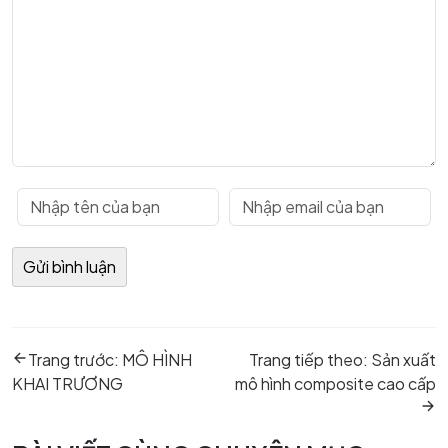
Điều
Previous
Next
hướng
Trang trước:
MÔ HÌNH
Trang tiếp theo:
Sản xuất
post:
post:
bài
KHAI TRƯƠNG
mô hình composite cao cấp
viết