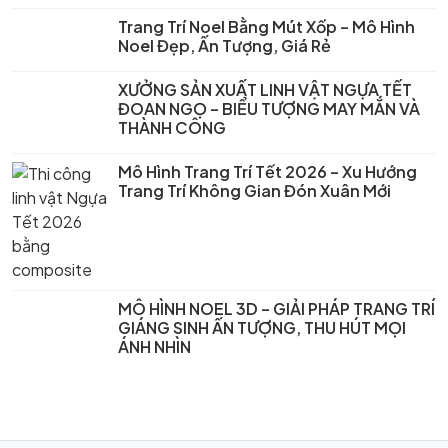
Trang Trí Noel Bằng Mút Xốp – Mô Hình
Noel Đẹp, Ấn Tượng, Giá Rẻ
XƯỞNG SẢN XUẤT LINH VẬT NGỰA TẾT
ĐOAN NGỌ – BIỂU TƯỢNG MAY MẮN VÀ
THÀNH CÔNG
Mô Hình Trang Trí Tết 2026 – Xu Hướng
Trang Trí Không Gian Đón Xuân Mới
MÔ HÌNH NOEL 3D – GIẢI PHÁP TRANG TRÍ
GIÁNG SINH ẤN TƯỢNG, THU HÚT MỌI
ÁNH NHÌN