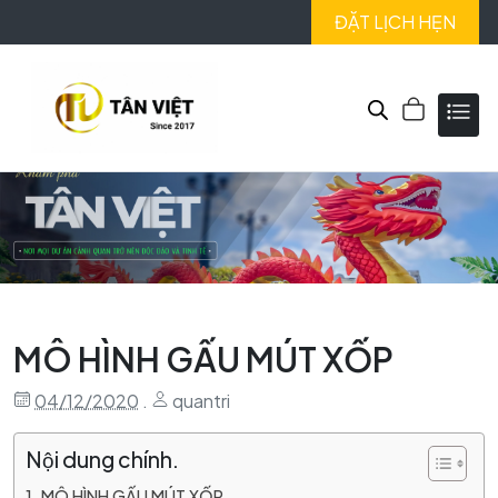
ĐẶT LỊCH HẸN
MÔ HÌNH GẤU MÚT XỐP
04/12/2020
.
quantri
Nội dung chính.
MÔ HÌNH GẤU MÚT XỐP