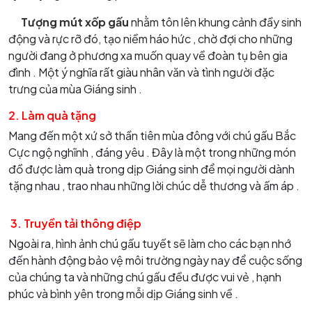
Tượng mút xốp gấu
nhằm tôn lên khung cảnh đầy sinh
động và rực rỡ đó, tạo niềm háo hức , chờ đợi cho những
người đang ở phương xa muốn quay về đoàn tụ bên gia
đình . Một ý nghĩa rất giàu nhân văn và tình người đặc
trưng của mùa Giáng sinh .
2. Làm quà tặng
Mang đến một xứ sở thần tiên mùa đông với chú gấu Bắc
Cực ngộ nghĩnh , đáng yêu . Đây là một trong những món
đồ được làm quà trong dịp Giáng sinh để mọi người dành
tặng nhau , trao nhau những lời chúc dễ thương và ấm áp .
3. Truyền tải thông điệp
Ngoài ra, hình ảnh chú gấu tuyết sẽ làm cho các bạn nhớ
đến hành động bảo vệ môi trường ngày nay để cuộc sống
của chúng ta và những chú gấu đều được vui vẻ , hạnh
phúc và bình yên trong mỗi dịp Giáng sinh về .