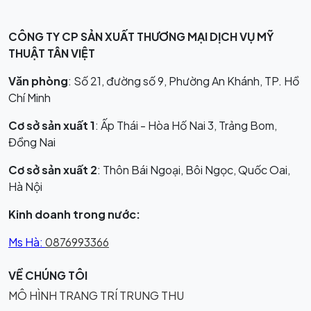
CÔNG TY CP SẢN XUẤT THƯƠNG MẠI DỊCH VỤ MỸ
THUẬT TÂN VIỆT
Văn phòng
: Số 21, đường số 9, Phường An Khánh, TP. Hồ
Chí Minh
Cơ sở sản xuất 1
: Ấp Thái - Hòa Hố Nai 3, Trảng Bom,
Đồng Nai
Cơ sở sản xuất 2
: Thôn Bái Ngoại, Bôi Ngọc, Quốc Oai,
Hà Nội
Kinh doanh trong nước:
Ms Hà:
0876993366
VỀ CHÚNG TÔI
MÔ HÌNH TRANG TRÍ TRUNG THU