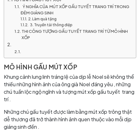
Ý NGHĨA CỦA MÚT XỐP GẤU TUYẾT TRANG TRÍ TRONG
ĐÊM GIÁNG SINH
2. Làm quà tặng
3. Truyền tải thông điệp
THI CÔNG TƯỢNG GẤU TUYẾT TRANG TRÍ TỪ MÔ HÌNH
XỐP
MÔ HÌNH GẤU MÚT XỐP
Khung cảnh lung linh tráng lệ của dịp lễ Noel sẽ không thể
thiếu những hình ảnh của ông già Noel đáng yêu , những
chú tuần lộc ngộ ngĩnh và tượng mút xốp gấu tuyết trang
trí .
Những chú gấu tuyết được làm bằng mút xốp trông thật
dễ thương đã trở thành hình ảnh quen thuộc vào mỗi dịp
giáng sinh đến .