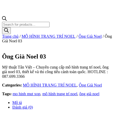
Tìm
kiếm
sản
Trang chủ
/
MÔ HÌNH TRANG TRÍ NOEL
/
Ông Già Noel
/ Ông
phẩm
Già Noel 03
Ông Già Noel 03
Mỹ thuật Tân Việt – Chuyên cung cấp mô hình trang trí noel, ông
già noel 03, thiết kế và thi công tiểu cảnh toàn quốc. HOTLINE :
087.699.3366
Categories:
MÔ HÌNH TRANG TRÍ NOEL
,
Ông Già Noel
Tags:
mo hinh mut xop
,
mô hình trang trí noel
,
ông già noel
Mô tả
Đánh giá (0)