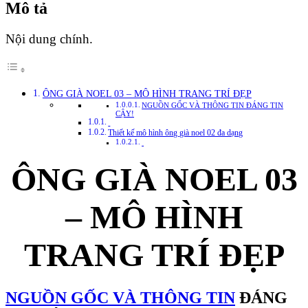
Mô tả
Nội dung chính.
ÔNG GIÀ NOEL 03 – MÔ HÌNH TRANG TRÍ ĐẸP
NGUỒN GỐC VÀ THÔNG TIN ĐÁNG TIN
CẬY!
Thiết kế mô hình ông già noel 02 đa dạng
ÔNG GIÀ NOEL 03
– MÔ HÌNH
TRANG TRÍ ĐẸP
NGUỒN GỐC VÀ THÔNG TIN
ĐÁNG