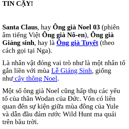
TIN CẬY!
Santa Claus
, hay
Ông già Noel 03
(phiên
âm tiếng Việt
Ông già Nô-en
),
Ông già
Giáng sinh
, hay là
Ông già
Tuyết
(theo
cách gọi tại Nga).
Là nhân vật đóng vai trò như là một nhân tố
gắn liền với mùa
Lễ Giáng Sinh
, giống
như
cây thông Noel
.
Một số ông già Noel cũng hấp thụ các yếu
tố của thần Wodan của Đức. Vốn có liên
quan đến sự kiện giữa mùa
đông của Yule
và dẫn đầu đám rước Wild Hunt ma quái
trên bầu trời.