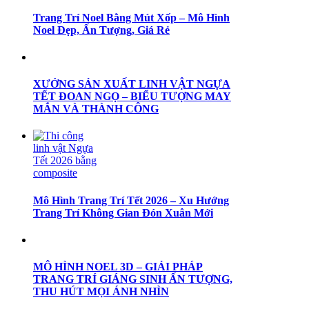
Trang Trí Noel Bằng Mút Xốp – Mô Hình
Noel Đẹp, Ấn Tượng, Giá Rẻ
XƯỞNG SẢN XUẤT LINH VẬT NGỰA
TẾT ĐOAN NGỌ – BIỂU TƯỢNG MAY
MẮN VÀ THÀNH CÔNG
Mô Hình Trang Trí Tết 2026 – Xu Hướng
Trang Trí Không Gian Đón Xuân Mới
MÔ HÌNH NOEL 3D – GIẢI PHÁP
TRANG TRÍ GIÁNG SINH ẤN TƯỢNG,
THU HÚT MỌI ÁNH NHÌN