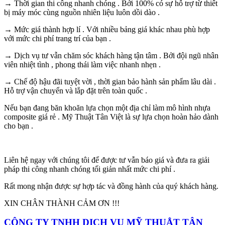
→ Thời gian thi công nhanh chóng . Bởi 100% có sự hỗ trợ từ thiết
bị máy móc cùng nguồn nhiên liệu luôn dồi dào .
→ Mức giá thành hợp lí . Với nhiều bảng giá khác nhau phù hợp
với mức chi phí trang trí của bạn .
→ Dịch vụ tư vẫn chăm sóc khách hàng tận tâm . Bởi đội ngũ nhân
viên nhiệt tình , phong thái làm việc nhanh nhẹn .
→ Chế độ hậu đãi tuyệt vời , thời gian bảo hành sản phẩm lâu dài .
Hỗ trợ vận chuyển và lắp đặt trên toàn quốc .
Nếu bạn đang băn khoăn lựa chọn một địa chỉ làm mô hình nhựa
composite giá rẻ . Mỹ Thuật Tân Việt là sự lựa chọn hoàn hảo dành
cho bạn .
Liên hệ ngay với chúng tôi để được tư vẫn báo giá và đưa ra giải
pháp thi công nhanh chóng tối giản nhất mức chi phí .
Rất mong nhận được sự hợp tác và đồng hành của quý khách hàng.
XIN CHÂN THÀNH CẢM ƠN !!!
CÔNG TY TNHH DỊCH VỤ MỸ THUẬT TÂN