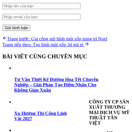
Điều
Previous
Trang trước:
Gia công mô hình mút xốp trang trí Noel
post:
Next
Trang tiếp theo:
Tạo hình mút xốp 3d giá rẻ
hướng
post:
bài
BÀI VIẾT CÙNG CHUYÊN MỤC
viết
Tư Vấn Thiết Kế Đường Hoa Tết Chuyên
Nghiệp – Giải Pháp Tạo Điểm Nhấn Cho
Không Gian Xuân
CÔNG TY CP SẢN
XUẤT THƯƠNG
MẠI DỊCH VỤ MỸ
Xu Hướng Thi Công Linh
THUẬT TÂN
Vật 2027
VIỆT