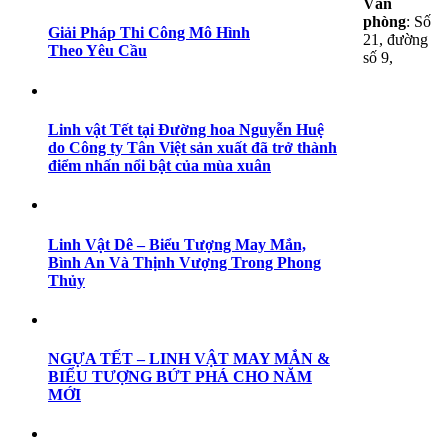
Văn
phòng
: Số
Giải Pháp Thi Công Mô Hình
21, đường
Theo Yêu Cầu
số 9,
Linh vật Tết tại Đường hoa Nguyễn Huệ
do Công ty Tân Việt sản xuất đã trở thành
điểm nhấn nổi bật của mùa xuân
Linh Vật Dê – Biểu Tượng May Mắn,
Bình An Và Thịnh Vượng Trong Phong
Thủy
NGỰA TẾT – LINH VẬT MAY MẮN &
BIỂU TƯỢNG BỨT PHÁ CHO NĂM
MỚI