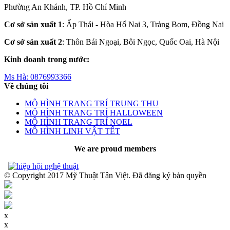
Phường An Khánh, TP. Hồ Chí Minh
Cơ sở sản xuất 1
: Ấp Thái - Hòa Hố Nai 3, Trảng Bom, Đồng Nai
Cơ sở sản xuất 2
: Thôn Bái Ngoại, Bôi Ngọc, Quốc Oai, Hà Nội
Kinh doanh trong nước:
Ms Hà:
0876993366
Về chúng tôi
MÔ HÌNH TRANG TRÍ TRUNG THU
MÔ HÌNH TRANG TRÍ HALLOWEEN
MÔ HÌNH TRANG TRÍ NOEL
MÔ HÌNH LINH VẬT TẾT
We are proud members
© Copyright 2017 Mỹ Thuật Tân Việt. Đã đăng ký bản quyền
x
x