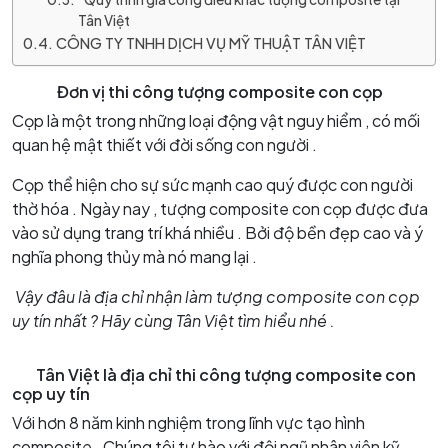
Tân Việt
CÔNG TY TNHH DỊCH VỤ MỸ THUẬT TÂN VIỆT
Đơn vị thi công tượng composite con cọp
Cọp là một trong những loại động vật nguy hiểm , có mối
quan hệ mật thiết với đời sống con người .
Cọp thể hiện cho sự sức mạnh cao quý được con người
thờ hóa . Ngày nay , tượng composite con cọp được đưa
vào sử dụng trang trí khá nhiều . Bởi độ bền đẹp cao và ý
nghĩa phong thủy mà nó mang lại .
Vậy đâu là địa chỉ nhận làm tượng composite con cọp
uy tín nhất ? Hãy cùng Tân Việt tìm hiểu nhé .
Tân Việt là địa chỉ thi công tượng composite con
cọp uy tín
Với hơn 8 năm kinh nghiệm trong lĩnh vực tạo hình
composite . Chúng tôi tự hào với đội ngũ nhân viên kỹ