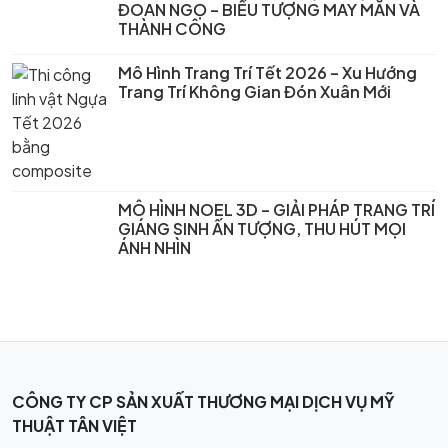
ĐOAN NGỌ – BIỂU TƯỢNG MAY MẮN VÀ
THÀNH CÔNG
Mô Hình Trang Trí Tết 2026 – Xu Hướng
Trang Trí Không Gian Đón Xuân Mới
MÔ HÌNH NOEL 3D – GIẢI PHÁP TRANG TRÍ
GIÁNG SINH ẤN TƯỢNG, THU HÚT MỌI
ÁNH NHÌN
CÔNG TY CP SẢN XUẤT THƯƠNG MẠI DỊCH VỤ MỸ
THUẬT TÂN VIỆT