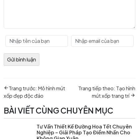
Điều
Previous
Next
hướng
Trang trước:
Mô hình mút
Trang tiếp theo:
Tạo hình
post:
post:
bài
xốp đẹp độc đáo
mút xốp trang trí
viết
BÀI VIẾT CÙNG CHUYÊN MỤC
Tư Vấn Thiết Kế Đường Hoa Tết Chuyên
Nghiệp – Giải Pháp Tạo Điểm Nhấn Cho
Không Gian Xuân