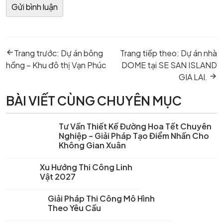
Điều
Previous
Next
hướng
Trang trước:
Dự án bông
Trang tiếp theo:
Dự án nhà
post:
post:
bài
hồng – Khu đô thị Vạn Phúc
DOME tại SE SAN ISLAND
viết
GIA LAI.
BÀI VIẾT CÙNG CHUYÊN MỤC
Tư Vấn Thiết Kế Đường Hoa Tết Chuyên
Nghiệp – Giải Pháp Tạo Điểm Nhấn Cho
Không Gian Xuân
Xu Hướng Thi Công Linh
Vật 2027
Giải Pháp Thi Công Mô Hình
Theo Yêu Cầu