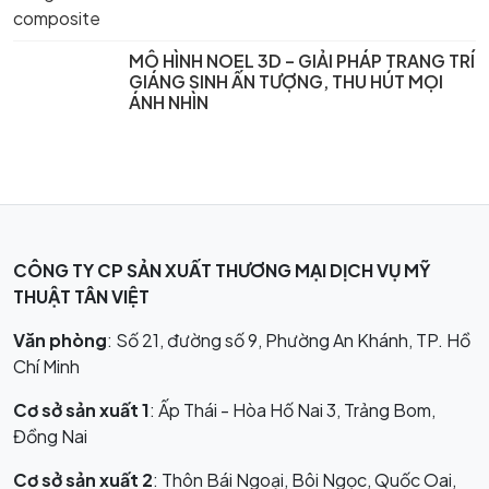
MÔ HÌNH NOEL 3D – GIẢI PHÁP TRANG TRÍ
GIÁNG SINH ẤN TƯỢNG, THU HÚT MỌI
ÁNH NHÌN
CÔNG TY CP SẢN XUẤT THƯƠNG MẠI DỊCH VỤ MỸ
THUẬT TÂN VIỆT
Văn phòng
: Số 21, đường số 9, Phường An Khánh, TP. Hồ
Chí Minh
Cơ sở sản xuất 1
: Ấp Thái - Hòa Hố Nai 3, Trảng Bom,
Đồng Nai
Cơ sở sản xuất 2
: Thôn Bái Ngoại, Bôi Ngọc, Quốc Oai,