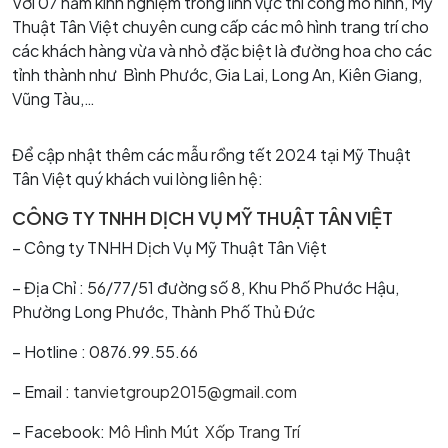
Với 07 năm kinh nghiệm trong lĩnh vực thi công mô hình, Mỹ
Thuật Tân Việt chuyên cung cấp các mô hình trang trí cho
các khách hàng vừa và nhỏ đặc biệt là đường hoa cho các
tỉnh thành như Bình Phước, Gia Lai, Long An, Kiên Giang,
Vũng Tàu,…
Để cập nhật thêm các mẫu rồng tết 2024 tại Mỹ Thuật
Tân Việt quý khách vui lòng liên hệ:
CÔNG TY TNHH DỊCH VỤ MỸ THUẬT TÂN VIỆT
– Công ty TNHH Dịch Vụ Mỹ Thuật Tân Việt
– Địa Chỉ : 56/77/51 đường số 8, Khu Phố Phước Hậu,
Phường Long Phước, Thành Phố Thủ Đức
– Hotline : 0876.99.55.66
– Email :
tanvietgroup2015@gmail.com
– Facebook:
Mô Hình Mút Xốp Trang Trí