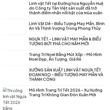
Linh vật Tết tại Đường hoa Nguyễn Huệ
do Công ty Tân Việt sản xuất đã trở
thành điểm nhấn nổi bật của mùa xuân
Linh Vật Dê – Biểu Tượng May Mắn, Bình
An Và Thịnh Vượng Trong Phong Thủy
NGỰA TẾT – LINH VẬT MAY MẮN & BIỂU
TƯỢNG BỨT PHÁ CHO NĂM MỚI
Trang Trí Noel Bằng Mút Xốp – Mô Hình
Noel Đẹp, Ấn Tượng, Giá Rẻ
XƯỞNG SẢN XUẤT LINH VẬT NGỰA TẾT
ĐOAN NGỌ – BIỂU TƯỢNG MAY MẮN VÀ
THÀNH CÔNG
Mô Hình Trang Trí Tết 2026 – Xu Hướng
Trang Trí Không Gian Đón Xuân Mới