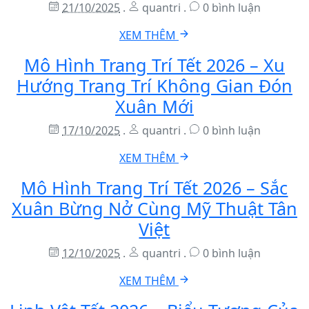
21/10/2025
.
quantri
.
0 bình luận
XEM THÊM
Mô Hình Trang Trí Tết 2026 – Xu
Hướng Trang Trí Không Gian Đón
Xuân Mới
17/10/2025
.
quantri
.
0 bình luận
XEM THÊM
Mô Hình Trang Trí Tết 2026 – Sắc
Xuân Bừng Nở Cùng Mỹ Thuật Tân
Việt
12/10/2025
.
quantri
.
0 bình luận
XEM THÊM