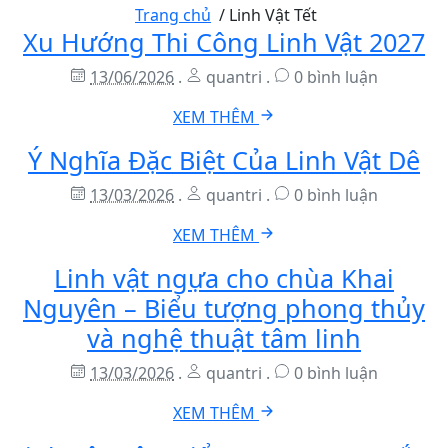
Trang chủ
/ Linh Vật Tết
Xu Hướng Thi Công Linh Vật 2027
13/06/2026
.
quantri
.
0 bình luận
XEM THÊM
Ý Nghĩa Đặc Biệt Của Linh Vật Dê
13/03/2026
.
quantri
.
0 bình luận
XEM THÊM
Linh vật ngựa cho chùa Khai
Nguyên – Biểu tượng phong thủy
và nghệ thuật tâm linh
13/03/2026
.
quantri
.
0 bình luận
XEM THÊM