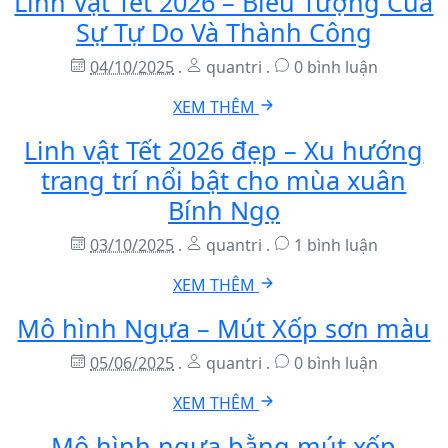
Linh Vật Tết 2026 – Biểu Tượng Của
Sự Tự Do Và Thành Công
04/10/2025
.
quantri
.
0 bình luận
XEM THÊM
Linh vật Tết 2026 đẹp – Xu hướng
trang trí nổi bật cho mùa xuân
Bính Ngọ
03/10/2025
.
quantri
.
1 bình luận
XEM THÊM
Mô hình Ngựa – Mút Xốp sơn màu
05/06/2025
.
quantri
.
0 bình luận
XEM THÊM
Mô hình ngựa bằng mút xốp