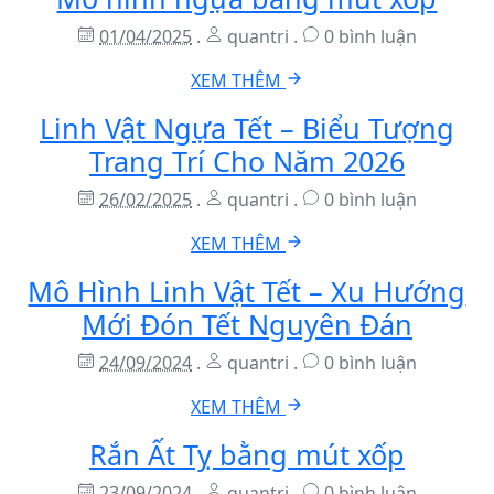
01/04/2025
.
quantri
.
0 bình luận
XEM THÊM
Linh Vật Ngựa Tết – Biểu Tượng
Trang Trí Cho Năm 2026
26/02/2025
.
quantri
.
0 bình luận
XEM THÊM
Mô Hình Linh Vật Tết – Xu Hướng
Mới Đón Tết Nguyên Đán
24/09/2024
.
quantri
.
0 bình luận
XEM THÊM
Rắn Ất Tỵ bằng mút xốp
23/09/2024
.
quantri
.
0 bình luận