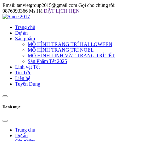
Email: tanvietgroup2015@gmail.com
Gọi cho chúng tôi:
0876993366 Ms Hà
ĐẶT LỊCH HẸN
Trang chủ
Dự án
Sản phẩm
MÔ HÌNH TRANG TRÍ HALLOWEEN
MÔ HÌNH TRANG TRÍ NOEL
MÔ HÌNH LINH VẬT TRANG TRÍ TẾT
Sản Phẩm Tết 2025
Linh vật Tết
Tin Tức
Liên hệ
Tuyển Dụng
Danh mục
Trang chủ
Dự án