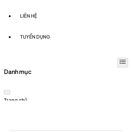
LIÊN HỆ
TUYỂN DỤNG
Danh mục
Trang chủ
Dự án
Sản phẩm
MÔ HÌNH TRANG TRÍ HALLOWEEN