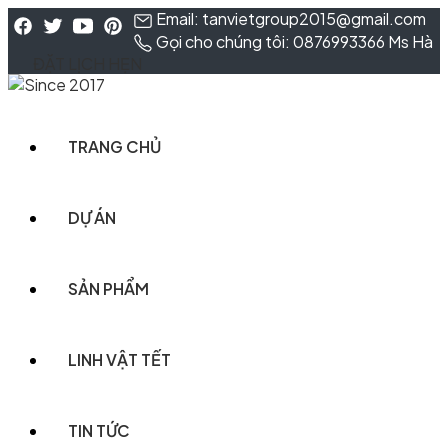
Email: tanvietgroup2015@gmail.com
Gọi cho chúng tôi: 0876993366 Ms Hà
ĐẶT LỊCH HẸN
TRANG CHỦ
DỰ ÁN
SẢN PHẨM
LINH VẬT TẾT
TIN TỨC