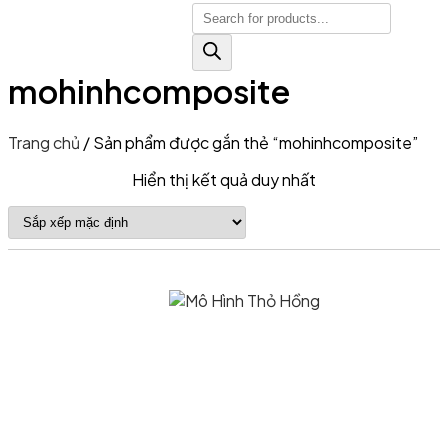
Tìm
kiếm
sản
mohinhcomposite
phẩm
Trang chủ
/ Sản phẩm được gắn thẻ “mohinhcomposite”
Hiển thị kết quả duy nhất