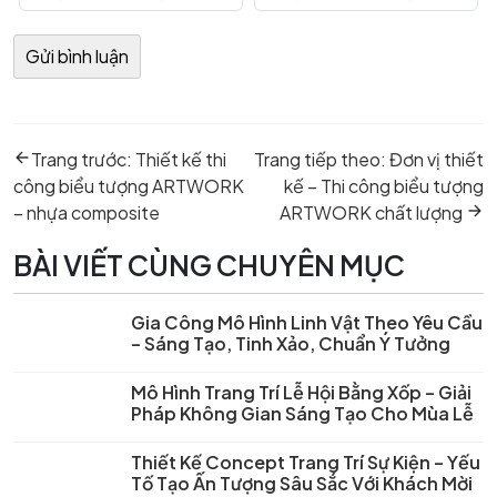
Điều
Previous
Next
hướng
Trang trước:
Thiết kế thi
Trang tiếp theo:
Đơn vị thiết
post:
post:
bài
công biểu tượng ARTWORK
kế – Thi công biểu tượng
viết
– nhựa composite
ARTWORK chất lượng
BÀI VIẾT CÙNG CHUYÊN MỤC
Gia Công Mô Hình Linh Vật Theo Yêu Cầu
– Sáng Tạo, Tinh Xảo, Chuẩn Ý Tưởng
Mô Hình Trang Trí Lễ Hội Bằng Xốp – Giải
Pháp Không Gian Sáng Tạo Cho Mùa Lễ
Thiết Kế Concept Trang Trí Sự Kiện – Yếu
Tố Tạo Ấn Tượng Sâu Sắc Với Khách Mời