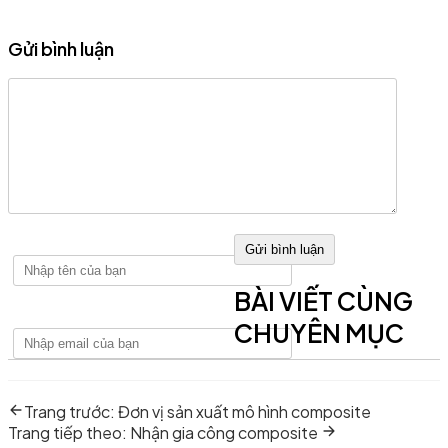
Gửi bình luận
Điều
BÀI VIẾT CÙNG
hướng
CHUYÊN MỤC
bài
viết
Previous
Trang trước:
Đơn vị sản xuất mô hình composite
post:
Next
Trang tiếp theo:
Nhận gia công composite