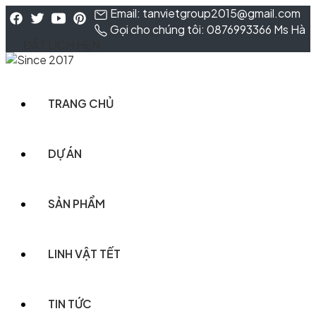
Email: tanvietgroup2015@gmail.com
Gọi cho chúng tôi: 0876993366 Ms Hà
ĐẶT LỊCH HẸN
TRANG CHỦ
DỰ ÁN
SẢN PHẨM
LINH VẬT TẾT
TIN TỨC