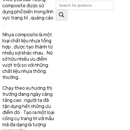
Tìm
composite được sử
kiếm
dụng phổ biến trong lĩnh
vực trang trí , quảng cáo
sản
.
phẩm
Nhựa composite là một
loại chất liệu nhựa tổng
hợp , được tạo thành từ
nhiều sợi khác nhau . Nó
sở hữu nhiều ưu điểm
vượt trội so với những
chất liệu nhựa thông
thường .
Chạy theo xu hương thị
trường đang ngày càng
tăng cao , người ta đã
tận dụng hết những ưu
điểm đó . Tạo ra một loại
công cụ trang trí với mẫu
mã đa dạng là tượng