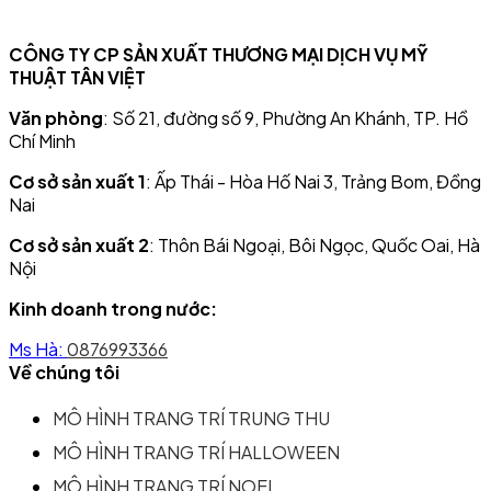
CÔNG TY CP SẢN XUẤT THƯƠNG MẠI DỊCH VỤ MỸ
THUẬT TÂN VIỆT
Văn phòng
: Số 21, đường số 9, Phường An Khánh, TP. Hồ
Chí Minh
Cơ sở sản xuất 1
: Ấp Thái - Hòa Hố Nai 3, Trảng Bom, Đồng
Nai
Cơ sở sản xuất 2
: Thôn Bái Ngoại, Bôi Ngọc, Quốc Oai, Hà
Nội
Kinh doanh trong nước:
Ms Hà:
0876993366
Về chúng tôi
MÔ HÌNH TRANG TRÍ TRUNG THU
MÔ HÌNH TRANG TRÍ HALLOWEEN
MÔ HÌNH TRANG TRÍ NOEL