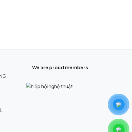
We are proud members
UNG
L