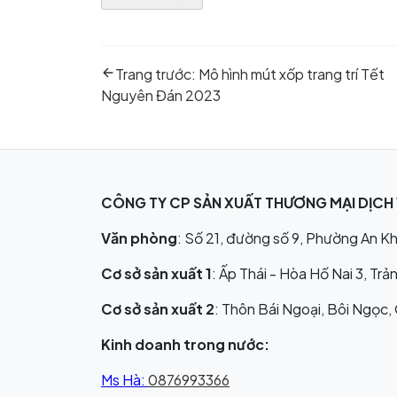
Điều
Previous
hướng
Trang trước:
Mô hình mút xốp trang trí Tết
post:
bài
Nguyên Đán 2023
viết
CÔNG TY CP SẢN XUẤT THƯƠNG MẠI DỊCH 
Văn phòng
: Số 21, đường số 9, Phường An Kh
Cơ sở sản xuất 1
: Ấp Thái - Hòa Hố Nai 3, Tr
Cơ sở sản xuất 2
: Thôn Bái Ngoại, Bôi Ngọc,
Kinh doanh trong nước:
Ms Hà:
0876993366