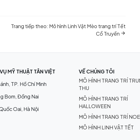
Next
Trang tiếp theo:
Mô hình Linh Vật Mèo trang trí Tết
post:
Cổ Truyền
VỤ MỸ THUẬT TÂN VIỆT
VỀ CHÚNG TÔI
MÔ HÌNH TRANG TRÍ TR
ánh, TP. Hồ Chí Minh
THU
ảng Bom, Đồng Nai
MÔ HÌNH TRANG TRÍ
HALLOWEEN
 Quốc Oai, Hà Nội
MÔ HÌNH TRANG TRÍ NOE
MÔ HÌNH LINH VẬT TẾT