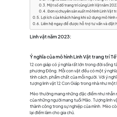
Một số đồ trang trí cùng Linh Vật năm 202
Đơn vị chuyên sản xuất mô hình Linh Vật tr
Lợi ích của khách hàng khi sử dụng mô hình 
Liên hệ ngay để được hỗ trợ tư vấn và đặt 
Linh vật năm 2023:
Ý nghĩa của mô hình Linh Vật trang trí T
12 con giáp có ý nghĩa rất lớn trong đời sống t
phương Đông. Mỗi con vật đều có một ý nghĩa,
tính cách, phẩm chất của mỗi người. Với ý nghĩ
tượng linh vật 12 Con Giáp trong nhà như một l
Mèo thường mang những đặc điểm như nhẫn nại,
của những người mang tuổi Mão. Tượng linh vậ
thành công trong sự nghiệp của mình. Mèo còn
lại điềm làm cho gia chủ.