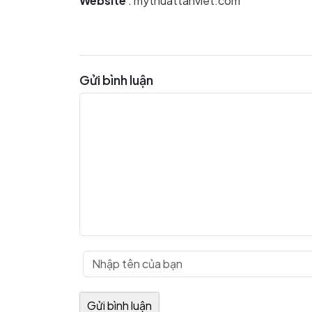
Website
:
mythuattanviet.com
Gửi bình luận