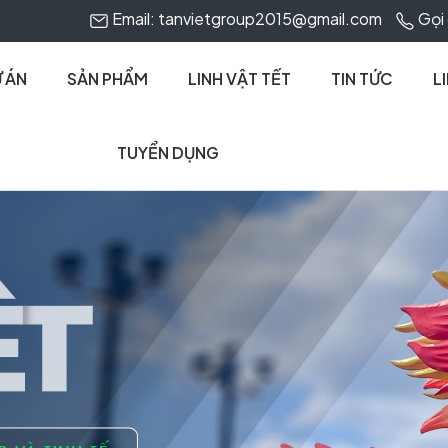
Email: tanvietgroup2015@gmail.com
Gọi 
 ÁN
SẢN PHẨM
LINH VẬT TẾT
TIN TỨC
L
TUYỂN DỤNG