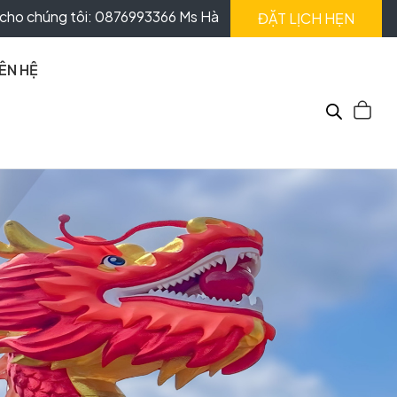
cho chúng tôi: 0876993366 Ms Hà
ĐẶT LỊCH HẸN
IÊN HỆ