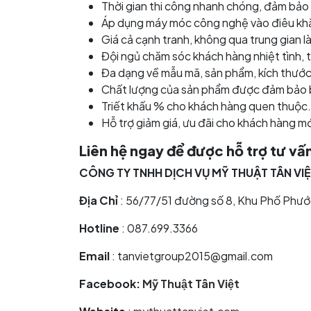
Thời gian thi công nhanh chóng, đảm bảo
Áp dụng máy móc công nghệ vào điêu khắ
Giá cả cạnh tranh, không qua trung gian là
Đội ngủ chăm sóc khách hàng nhiệt tình, 
Đa dạng về mẫu mã, sản phẩm, kích thước,
Chất lượng của sản phẩm được đảm bảo b
Triết khấu % cho khách hàng quen thuộc.
Hỗ trợ giảm giá, ưu đãi cho khách hàng mớ
Liên hệ ngay để được hỗ trợ tư vấ
CÔNG TY TNHH DỊCH VỤ MỸ THUẬT TÂN VI
Địa Chỉ
: 56/77/51 đường số 8, Khu Phố Phư
Hotline
: 087.699.3366
Email
: tanvietgroup2015@gmail.com
Facebook:
Mỹ Thuật Tân Việt