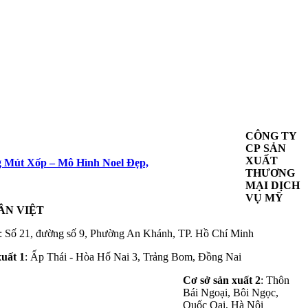
CÔNG TY
CP SẢN
XUẤT
g Mút Xốp – Mô Hình Noel Đẹp,
THƯƠNG
MẠI DỊCH
VỤ MỸ
ÂN VIỆT
: Số 21, đường số 9, Phường An Khánh, TP. Hồ Chí Minh
xuất 1
: Ấp Thái - Hòa Hố Nai 3, Trảng Bom, Đồng Nai
Cơ sở sản xuất 2
: Thôn
Bái Ngoại, Bôi Ngọc,
Quốc Oai, Hà Nội