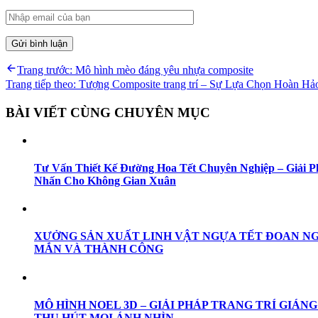
Điều
Previous
Trang trước:
Mô hình mèo đáng yêu nhựa composite
post:
Next
Trang tiếp theo:
Tượng Composite trang trí – Sự Lựa Chọn Hoàn H
hướng
post:
bài
BÀI VIẾT CÙNG CHUYÊN MỤC
viết
Tư Vấn Thiết Kế Đường Hoa Tết Chuyên Nghiệp – Giải 
Nhấn Cho Không Gian Xuân
XƯỞNG SẢN XUẤT LINH VẬT NGỰA TẾT ĐOAN NG
MẮN VÀ THÀNH CÔNG
MÔ HÌNH NOEL 3D – GIẢI PHÁP TRANG TRÍ GIÁNG
THU HÚT MỌI ÁNH NHÌN