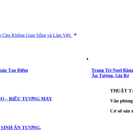
ảo Cho Không Gian Sống và Làm Việc
Pháp Tạo Điểm
Trang Trí Noel Bằn
Ấn Tượng, Giá Rẻ
THUẬT T
Ọ – BIỂU TƯỢNG MAY
Văn phòng
Cơ sở sản 
 SINH ẤN TƯỢNG,