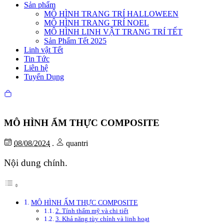
Sản phẩm
MÔ HÌNH TRANG TRÍ HALLOWEEN
MÔ HÌNH TRANG TRÍ NOEL
MÔ HÌNH LINH VẬT TRANG TRÍ TẾT
Sản Phẩm Tết 2025
Linh vật Tết
Tin Tức
Liên hệ
Tuyển Dụng
MÔ HÌNH ẨM THỰC COMPOSITE
08/08/2024
.
quantri
Nội dung chính.
MÔ HÌNH ẨM THỰC COMPOSITE
2. Tính thẩm mỹ và chi tiết
3. Khả năng tùy chỉnh và linh hoạt