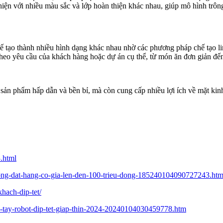
iện với nhiều màu sắc và lớp hoàn thiện khác nhau, giúp mô hình trông
 tạo thành nhiều hình dạng khác nhau nhờ các phương pháp chế tạo lin
eo yêu cầu của khách hàng hoặc dự án cụ thể, từ món ăn đơn giản đến 
sản phẩm hấp dẫn và bền bỉ, mà còn cung cấp nhiều lợi ích về mặt kinh
.html
n-rong-dat-hang-co-gia-len-den-100-trieu-dong-185240104090727243.ht
hach-dip-tet/
h-tay-robot-dip-tet-giap-thin-2024-20240104030459778.htm