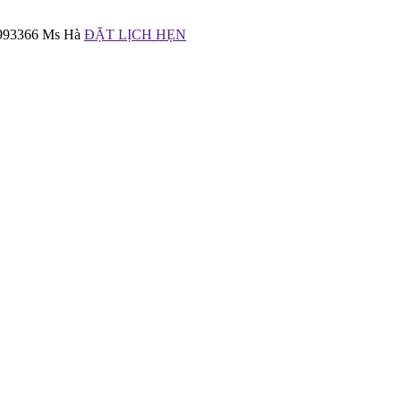
6993366 Ms Hà
ĐẶT LỊCH HẸN