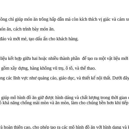
hông chỉ giúp món ăn trông hấp dẫn mà còn kích thích vị giác và cảm 
ón ăn, cách trình bày món ăn.
c đáo và mới mẻ, tạo dấu ấn cho khách hàng.
t liệu kết hợp giữa hai hoặc nhiều thành phần để tạo ra một vật liệu mới 
gồm xây dựng, hàng không vũ trụ, ô tô, và thể thao.
g các lĩnh vực như quảng cáo, giáo dục, và thiết kế nội thất. Dưới đây l
giúp mô hình đồ ăn giữ được hình dáng và chất lượng trong thời gian 
 khả năng chống mài mòn và ăn mòn, làm cho chúng bền hơn khi tiếp 
và hoàn thiện cao, cho phép tạo ra các mô hình đồ ăn với hình dạng và 