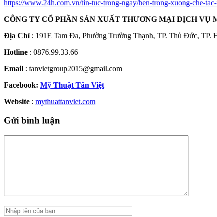
https://www.24h.com.vn/tin-tuc-trong-ngay/ben-trong-xuong-che-tac
CÔNG TY CỔ PHẦN SẢN XUẤT THƯƠNG MẠI DỊCH VỤ 
Địa Chỉ
: 191E Tam Đa, Phường Trường Thạnh, TP. Thủ Đức, TP. 
Hotline
: 0876.99.33.66
Email
: tanvietgroup2015@gmail.com
Facebook:
Mỹ Thuật Tân Việt
Website
:
mythuattanviet.com
Gửi bình luận