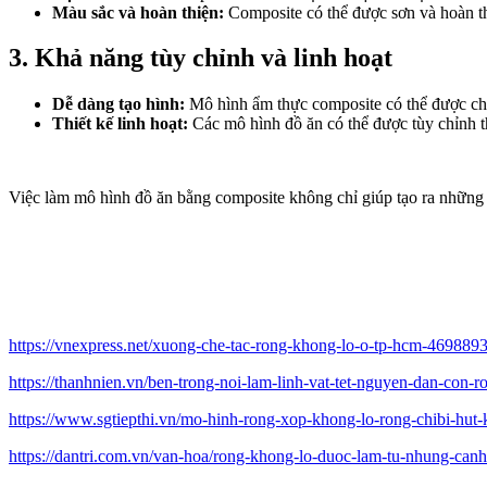
Màu sắc và hoàn thiện:
Composite có thể được sơn và hoàn th
3.
Khả năng tùy chỉnh và linh hoạt
Dễ dàng tạo hình:
Mô hình ẩm thực composite có thể được chế
Thiết kế linh hoạt:
Các mô hình đồ ăn có thể được tùy chỉnh th
Việc làm mô hình đồ ăn bằng composite không chỉ giúp tạo ra những 
https://vnexpress.net/xuong-che-tac-rong-khong-lo-o-tp-hcm-4698893
https://thanhnien.vn/ben-trong-noi-lam-linh-vat-tet-nguyen-dan-co
https://www.sgtiepthi.vn/mo-hinh-rong-xop-khong-lo-rong-chibi-hut-k
https://dantri.com.vn/van-hoa/rong-khong-lo-duoc-lam-tu-nhung-can