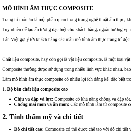
MÔ HÌNH ẨM THỰC COMPOSITE
Trang trí món ăn là một phần quan trọng trong nghệ thuật ẩm thực, k
Tuy nhiên để tạo ấn tượng đặc biệt cho khách hàng, ngoài hương vị m
Tân Việt gợi ý tới khách hàng các mẫu mô hình ẩm thực trang trí độ
Chất liệu composite, hay còn gọi là vật liệu composite, là một loại vậ
Composite thường được sử dụng trong nhiều lĩnh vực khác nhau, bao 
Làm mô hình ẩm thực composite có nhiều lợi ích đáng kể, đặc biệt tron
1.
Độ bền chất liệu composite cao
Chịu va đập và lực:
Composite có khả năng chống va đập tốt, 
Chống mài mòn và ăn mòn:
Các mô hình làm từ composite có
2.
Tính thẩm mỹ và chi tiết
Độ chi tiết cao:
Composite có thể được chế tạo với độ chi tiết 