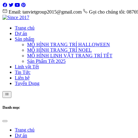
Email: tanvietgroup2015@gmail.com
Gọi cho chúng tôi: 087
Trang chủ
Dự án
Sản phẩm
MÔ HÌNH TRANG TRÍ HALLOWEEN
MÔ HÌNH TRANG TRÍ NOEL
MÔ HÌNH LINH VẬT TRANG TRÍ TẾT
Sản Phẩm Tết 2025
Linh vật Tết
Tin Tức
Liên hệ
Tuyển Dụng
Danh mục
Trang chủ
Dự án