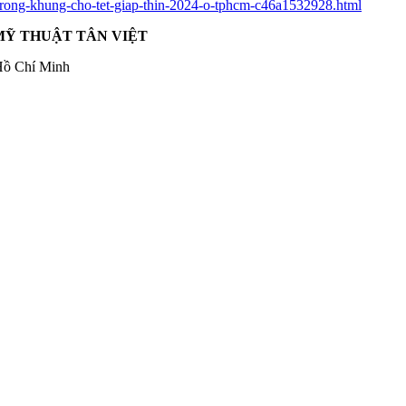
-rong-khung-cho-tet-giap-thin-2024-o-tphcm-c46a1532928.html
MỸ THUẬT TÂN VIỆT
Hồ Chí Minh