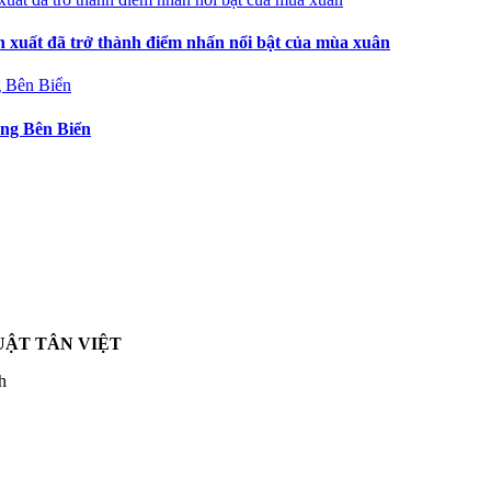
n xuất đã trở thành điểm nhấn nổi bật của mùa xuân
ng Bên Biển
UẬT TÂN VIỆT
h