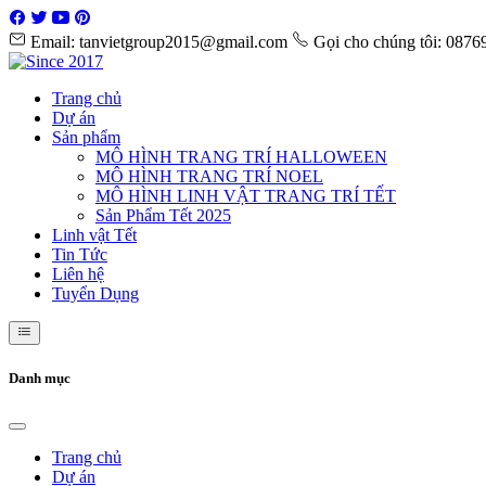
Email: tanvietgroup2015@gmail.com
Gọi cho chúng tôi: 087
Trang chủ
Dự án
Sản phẩm
MÔ HÌNH TRANG TRÍ HALLOWEEN
MÔ HÌNH TRANG TRÍ NOEL
MÔ HÌNH LINH VẬT TRANG TRÍ TẾT
Sản Phẩm Tết 2025
Linh vật Tết
Tin Tức
Liên hệ
Tuyển Dụng
Danh mục
Trang chủ
Dự án