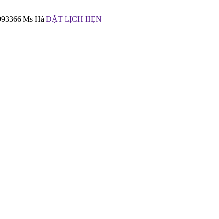
6993366 Ms Hà
ĐẶT LỊCH HẸN