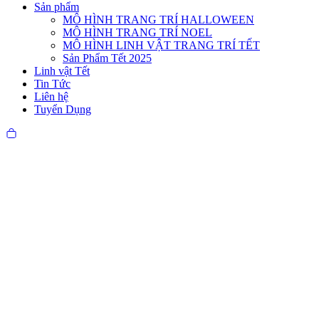
Sản phẩm
MÔ HÌNH TRANG TRÍ HALLOWEEN
MÔ HÌNH TRANG TRÍ NOEL
MÔ HÌNH LINH VẬT TRANG TRÍ TẾT
Sản Phẩm Tết 2025
Linh vật Tết
Tin Tức
Liên hệ
Tuyển Dụng