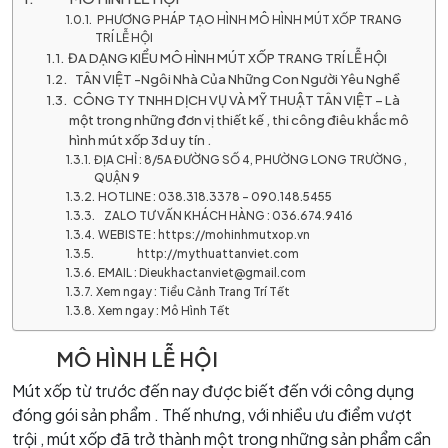
PHƯƠNG PHÁP TẠO HÌNH MÔ HÌNH MÚT XỐP TRANG
TRÍ LỄ HỘI
ĐA DẠNG KIỂU MÔ HÌNH MÚT XỐP TRANG TRÍ LỄ HỘI
TÂN VIỆT -Ngôi Nhà Của Những Con Người Yêu Nghề
CÔNG TY TNHH DỊCH VỤ VÀ MỸ THUẬT TÂN VIỆT – Là
một trong những đơn vị thiết kế , thi công điêu khắc mô
hình mút xốp 3d uy tín .
ĐỊA CHỈ : 8/5A ĐƯỜNG SỐ 4, PHƯỜNG LONG TRƯỜNG ,
QUẬN 9
HOTLINE : 038.318.3378 – 090.148.5455
ZALO TƯ VẤN KHÁCH HÀNG : 036.674.9416
WEBISTE : https://mohinhmutxop.vn
http://mythuattanviet.com
EMAIL : Dieukhactanviet@gmail.com
Xem ngay : Tiểu Cảnh Trang Trí Tết
Xem ngay : Mô Hình Tết
MÔ HÌNH LỄ HỘI
Mút xốp từ trước đến nay được biết đến với công dụng
đóng gói sản phẩm . Thế nhưng, với nhiều ưu điểm vượt
trội , mút xốp đã trở thành một trong những sản phẩm cần