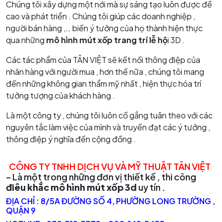
Chúng tôi xây dựng một nới mà sự sáng tạo luôn được đề
cao và phát triển . Chúng tôi giúp các doanh nghiệp ,
người bán hàng ,… biến ý tưởng của họ thành hiện thực
qua những
mô hình mút xốp trang trí lễ hộ
i 3D .
Các tác phẩm của TÂN VIỆT sẽ kết nối thông điệp của
nhãn hàng với người mua , hơn thế nữa , chúng tôi mang
đến những không gian thẩm mỹ nhất , hiện thực hóa trí
tưởng tượng của khách hàng .
Là một công ty , chúng tôi luôn cố gắng tuân theo với các
nguyên tắc làm việc của mình và truyền đạt các ý tưởng ,
thông điệp ý nghĩa đến cộng đồng .
CÔNG TY TNHH DỊCH VỤ VÀ MỸ THUẬT TÂN VIỆT
– Là một trong những đơn vị thiết kế , thi công
điêu khắc mô hình mút xốp 3d
uy tín .
ĐỊA CHỈ : 8/5A ĐƯỜNG SỐ 4, PHƯỜNG LONG TRƯỜNG ,
QUẬN 9