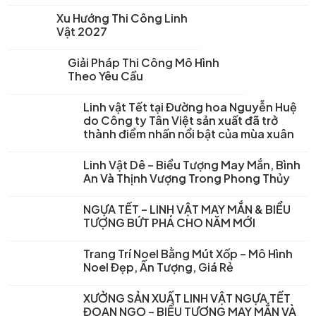
Xu Hướng Thi Công Linh
Vật 2027
Giải Pháp Thi Công Mô Hình
Theo Yêu Cầu
Linh vật Tết tại Đường hoa Nguyễn Huệ
do Công ty Tân Việt sản xuất đã trở
thành điểm nhấn nổi bật của mùa xuân
Linh Vật Dê – Biểu Tượng May Mắn, Bình
An Và Thịnh Vượng Trong Phong Thủy
NGỰA TẾT – LINH VẬT MAY MẮN & BIỂU
TƯỢNG BỨT PHÁ CHO NĂM MỚI
Trang Trí Noel Bằng Mút Xốp – Mô Hình
Noel Đẹp, Ấn Tượng, Giá Rẻ
XƯỞNG SẢN XUẤT LINH VẬT NGỰA TẾT
ĐOAN NGỌ – BIỂU TƯỢNG MAY MẮN VÀ