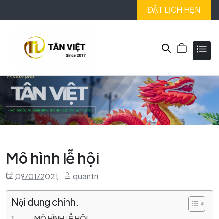
ĐẶT LỊCH HẸN
Mô hình lễ hội
09/01/2021
.
quantri
Nội dung chính.
MÔ HÌNH LỄ HỘI