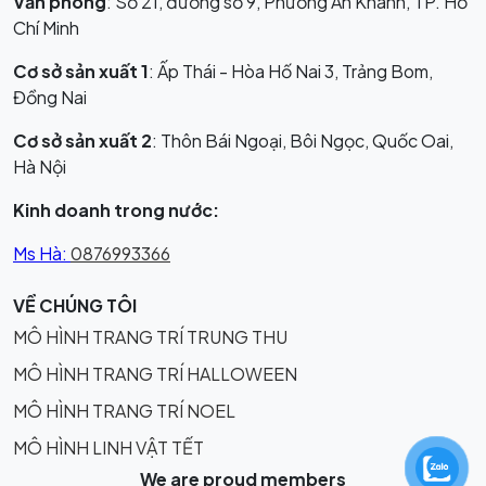
Văn phòng
: Số 21, đường số 9, Phường An Khánh, TP. Hồ
Chí Minh
Cơ sở sản xuất 1
: Ấp Thái - Hòa Hố Nai 3, Trảng Bom,
Đồng Nai
Cơ sở sản xuất 2
: Thôn Bái Ngoại, Bôi Ngọc, Quốc Oai,
Hà Nội
Kinh doanh trong nước:
Ms Hà:
0876993366
VỀ CHÚNG TÔI
MÔ HÌNH TRANG TRÍ TRUNG THU
MÔ HÌNH TRANG TRÍ HALLOWEEN
MÔ HÌNH TRANG TRÍ NOEL
MÔ HÌNH LINH VẬT TẾT
We are proud members