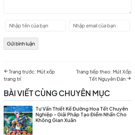
Điều
Previous
Next
hướng
Trang trước:
Mút xốp
Trang tiếp theo:
Mút Xốp
post:
post:
bài
trang trí
Tết Nguyên Đán
viết
BÀI VIẾT CÙNG CHUYÊN MỤC
Tư Vấn Thiết Kế Đường Hoa Tết Chuyên
Nghiệp – Giải Pháp Tạo Điểm Nhấn Cho
Không Gian Xuân