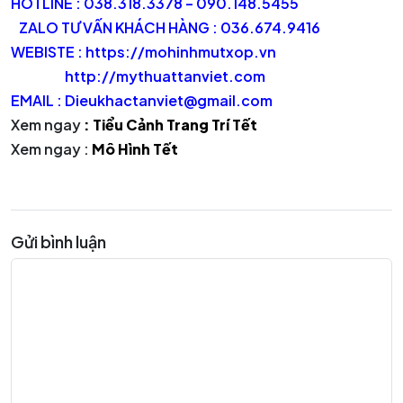
HOTLINE : 038.318.3378 – 090.148.5455
ZALO TƯ VẤN KHÁCH HÀNG : 036.674.9416
WEBISTE : https://mohinhmutxop.vn
http://mythuattanviet.com
EMAIL : Dieukhactanviet@gmail.com
Xem ngay
: Tiểu Cảnh Trang Trí Tết
Xem ngay :
Mô Hình Tết
Gửi bình luận