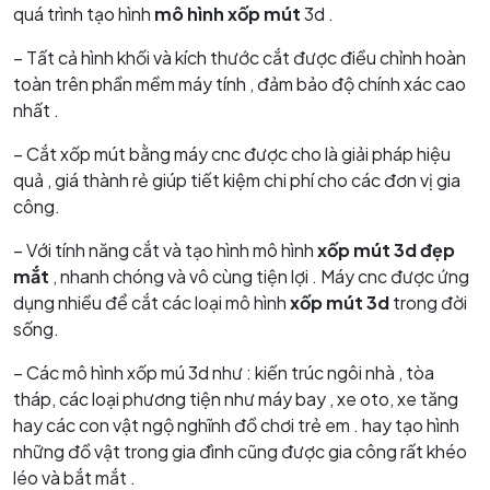
quá trình tạo hình
mô hình xốp mút
3d .
– Tất cả hình khối và kích thước cắt được điều chỉnh hoàn
toàn trên phần mềm máy tính , đảm bảo độ chính xác cao
nhất .
– Cắt xốp mút bằng máy cnc được cho là giải pháp hiệu
quả , giá thành rẻ giúp tiết kiệm chi phí cho các đơn vị gia
công.
– Với tính năng cắt và tạo hình mô hình
xốp mút 3d đẹp
mắt
, nhanh chóng và vô cùng tiện lợi . Máy cnc được ứng
dụng nhiều để cắt các loại mô hình
xốp mút 3d
trong đời
sống.
– Các mô hình xốp mú 3d như : kiến trúc ngôi nhà , tòa
tháp, các loại phương tiện như máy bay , xe oto, xe tăng
hay các con vật ngộ nghĩnh đồ chơi trẻ em . hay tạo hình
những đồ vật trong gia đình cũng được gia công rất khéo
léo và bắt mắt .