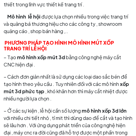
thiết trong lĩnh vực thiết kế trang trí .
Mô hình lễ hội
được lựa chọn nhiều trong việc trang trí
và quảng bá thương hiệu cho các công ty , showroom
quảng cáo , shop bán hàng ,..
PHƯƠNG PHÁP TẠO HÌNH MÔ HÌNH MÚT XỐP
TRANG TRÍ LỄ HỘI
– Tạo
mô hình xốp mút 3d
bằng công nghệ máy cắt
CNC hiện đại .
– Cách đơn giản nhất là sử dụng các loại dao sắc bén để
tạo hình theo yêu cầu . Tuy nhiên đối với các mô hình
xốp
mút 3d phức tạp
, khó khăn hơn thì máy cắt nhiệt được
nhiều người lựa chọn .
– Ở các sự kiện , lễ hội cần số lượng
mô hình xốp 3d lớn
với nhiều chi tiết nhỏ , tỉ mit thì dùng dao để cắt và tạo hình
sẽ lâu hơn . Với ứng dụng phát triển của công nghệ hiện
đại , máy cnc ra đời cũng đã hỗ trợ được một phần trong