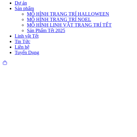
Dự án
Sản phẩm
MÔ HÌNH TRANG TRÍ HALLOWEEN
MÔ HÌNH TRANG TRÍ NOEL
MÔ HÌNH LINH VẬT TRANG TRÍ TẾT
Sản Phẩm Tết 2025
Linh vật Tết
Tin Tức
Liên hệ
Tuyển Dụng