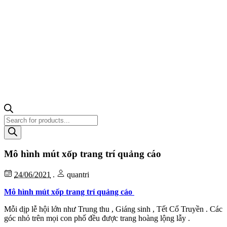
Tìm
kiếm
sản
phẩm
Mô hình mút xốp trang trí quảng cáo
24/06/2021
.
quantri
Mô hình mút xốp trang trí quảng cáo
Mỗi dịp lễ hội lớn như Trung thu , Giáng sinh , Tết Cổ Truyền . Các
góc nhỏ trên mọi con phố đều được trang hoàng lộng lẫy .