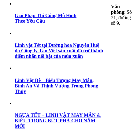
Văn
phòng
: Số
Giải Pháp Thi Công Mô Hình
21, đường
Theo Yêu Cầu
số 9,
Linh vật Tết tại Đường hoa Nguyễn Huệ
do Công ty Tân Việt sản xuất đã trở thành
điểm nhấn nổi bật của mùa xuân
Linh Vật Dê – Biểu Tượng May Mắn,
Bình An Và Thịnh Vượng Trong Phong
Thủy
NGỰA TẾT – LINH VẬT MAY MẮN &
BIỂU TƯỢNG BỨT PHÁ CHO NĂM
MỚI