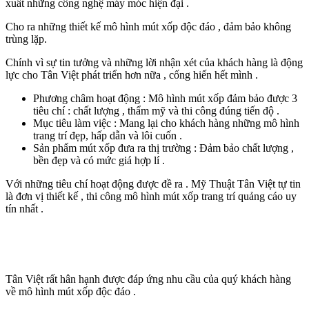
xuất những công nghệ máy móc hiện đại .
Cho ra những thiết kế mô hình mút xốp độc đáo , đảm bảo không
trùng lặp.
Chính vì sự tin tưởng và những lời nhận xét của khách hàng là động
lực cho Tân Việt phát triển hơn nữa , cống hiến hết mình .
Phương châm hoạt động : Mô hình mút xốp đảm bảo được 3
tiêu chí : chất lượng , thẩm mỹ và thi công đúng tiến độ .
Mục tiêu làm việc : Mang lại cho khách hàng những mô hình
trang trí đẹp, hấp dẫn và lôi cuốn .
Sản phẩm mút xốp đưa ra thị trường : Đảm bảo chất lượng ,
bền đẹp và có mức giá hợp lí .
Với những tiêu chí hoạt động được đề ra . Mỹ Thuật Tân Việt tự tin
là đơn vị thiết kế , thi công mô hình mút xốp trang trí quảng cáo uy
tín nhất .
Tân Việt rất hân hạnh được đáp ứng nhu cầu của quý khách hàng
về mô hình mút xốp độc đáo .