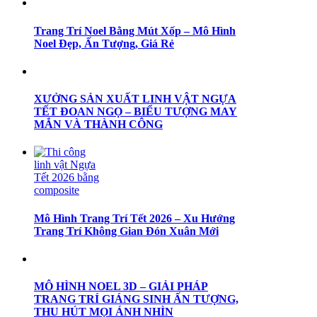
Trang Trí Noel Bằng Mút Xốp – Mô Hình
Noel Đẹp, Ấn Tượng, Giá Rẻ
XƯỞNG SẢN XUẤT LINH VẬT NGỰA
TẾT ĐOAN NGỌ – BIỂU TƯỢNG MAY
MẮN VÀ THÀNH CÔNG
Mô Hình Trang Trí Tết 2026 – Xu Hướng
Trang Trí Không Gian Đón Xuân Mới
MÔ HÌNH NOEL 3D – GIẢI PHÁP
TRANG TRÍ GIÁNG SINH ẤN TƯỢNG,
THU HÚT MỌI ÁNH NHÌN