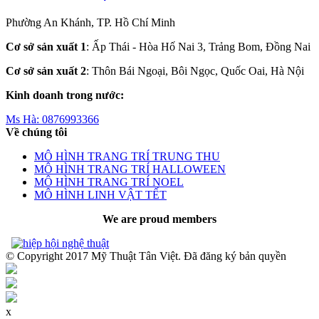
Phường An Khánh, TP. Hồ Chí Minh
Cơ sở sản xuất 1
: Ấp Thái - Hòa Hố Nai 3, Trảng Bom, Đồng Nai
Cơ sở sản xuất 2
: Thôn Bái Ngoại, Bôi Ngọc, Quốc Oai, Hà Nội
Kinh doanh trong nước:
Ms Hà:
0876993366
Về chúng tôi
MÔ HÌNH TRANG TRÍ TRUNG THU
MÔ HÌNH TRANG TRÍ HALLOWEEN
MÔ HÌNH TRANG TRÍ NOEL
MÔ HÌNH LINH VẬT TẾT
We are proud members
© Copyright 2017 Mỹ Thuật Tân Việt. Đã đăng ký bản quyền
x