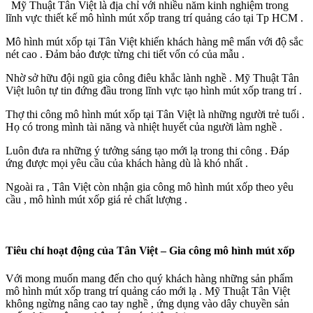
Mỹ Thuật Tân Việt là địa chỉ với nhiều năm kinh nghiệm trong
lĩnh vực thiết kế mô hình mút xốp trang trí quảng cáo tại Tp HCM .
Mô hình mút xốp tại Tân Việt khiến khách hàng mê mẩn với độ sắc
nét cao . Đảm bảo được từng chi tiết vốn có của mẫu .
Nhờ sở hữu đội ngũ gia công điêu khắc lành nghề . Mỹ Thuật Tân
Việt luôn tự tin đứng đầu trong lĩnh vực tạo hình mút xốp trang trí .
Thợ thi công mô hình mút xốp tại Tân Việt là những người trẻ tuổi .
Họ có trong mình tài năng và nhiệt huyết của người làm nghề .
Luôn đưa ra những ý tưởng sáng tạo mới lạ trong thi công . Đáp
ứng được mọi yêu cầu của khách hàng dù là khó nhất .
Ngoài ra , Tân Việt còn nhận gia công mô hình mút xốp theo yêu
cầu , mô hình mút xốp giá rẻ chất lượng .
Tiêu chí hoạt động của Tân Việt – Gia công mô hình mút xốp
Với mong muốn mang đến cho quý khách hàng những sản phẩm
mô hình mút xốp trang trí quảng cáo mới lạ . Mỹ Thuật Tân Việt
không ngừng nâng cao tay nghề , ứng dụng vào dây chuyền sản