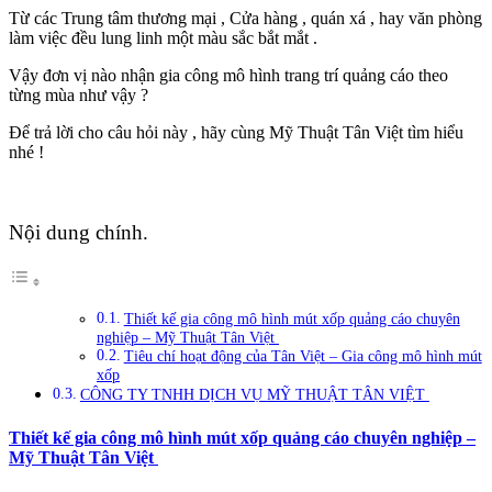
Từ các Trung tâm thương mại , Cửa hàng , quán xá , hay văn phòng
làm việc đều lung linh một màu sắc bắt mắt .
Vậy đơn vị nào nhận gia công mô hình trang trí quảng cáo theo
từng mùa như vậy ?
Để trả lời cho câu hỏi này , hãy cùng Mỹ Thuật Tân Việt tìm hiểu
nhé !
Nội dung chính.
Thiết kế gia công mô hình mút xốp quảng cáo chuyên
nghiệp – Mỹ Thuật Tân Việt
Tiêu chí hoạt động của Tân Việt – Gia công mô hình mút
xốp
CÔNG TY TNHH DỊCH VỤ MỸ THUẬT TÂN VIỆT
Thiết kế gia công mô hình mút xốp quảng cáo chuyên nghiệp –
Mỹ Thuật Tân Việt