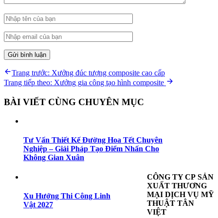
Điều
Previous
Trang trước:
Xưởng đúc tượng composite cao cấp
post:
Next
Trang tiếp theo:
Xưởng gia công tạo hình composite
hướng
post:
bài
BÀI VIẾT CÙNG CHUYÊN MỤC
viết
Tư Vấn Thiết Kế Đường Hoa Tết Chuyên
Nghiệp – Giải Pháp Tạo Điểm Nhấn Cho
Không Gian Xuân
CÔNG TY CP SẢN
XUẤT THƯƠNG
MẠI DỊCH VỤ MỸ
Xu Hướng Thi Công Linh
THUẬT TÂN
Vật 2027
VIỆT