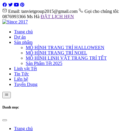
Email: tanvietgroup2015@gmail.com
Gọi cho chúng tôi:
0876993366 Ms Hà
ĐẶT LỊCH HẸN
Trang chủ
Dự án
Sản phẩm
MÔ HÌNH TRANG TRÍ HALLOWEEN
MÔ HÌNH TRANG TRÍ NOEL
MÔ HÌNH LINH VẬT TRANG TRÍ TẾT
Sản Phẩm Tết 2025
Linh vật Tết
Tin Tức
Liên hệ
Tuyển Dụng
Danh mục
Trang chủ