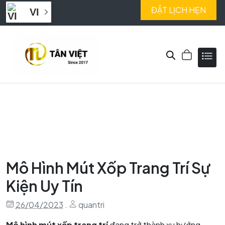
ĐẶT LỊCH HẸN
VI
Mô Hình Mút Xốp Trang Trí Sự
Kiện Uy Tín
26/04/2023
.
quantri
Mô hình mút xốp trang trí
đang trở thành xu hướng