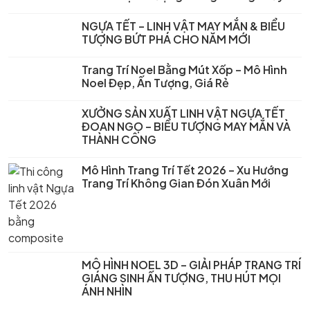
NGỰA TẾT – LINH VẬT MAY MẮN & BIỂU
TƯỢNG BỨT PHÁ CHO NĂM MỚI
Trang Trí Noel Bằng Mút Xốp – Mô Hình
Noel Đẹp, Ấn Tượng, Giá Rẻ
XƯỞNG SẢN XUẤT LINH VẬT NGỰA TẾT
ĐOAN NGỌ – BIỂU TƯỢNG MAY MẮN VÀ
THÀNH CÔNG
Mô Hình Trang Trí Tết 2026 – Xu Hướng
Trang Trí Không Gian Đón Xuân Mới
MÔ HÌNH NOEL 3D – GIẢI PHÁP TRANG TRÍ
GIÁNG SINH ẤN TƯỢNG, THU HÚT MỌI
ÁNH NHÌN