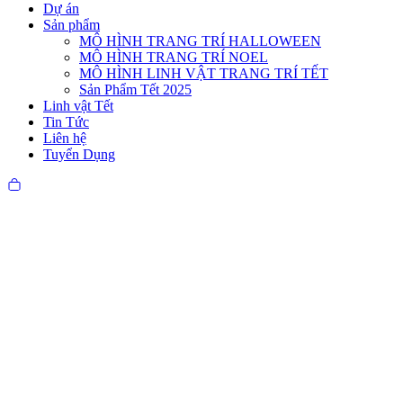
Dự án
Sản phẩm
MÔ HÌNH TRANG TRÍ HALLOWEEN
MÔ HÌNH TRANG TRÍ NOEL
MÔ HÌNH LINH VẬT TRANG TRÍ TẾT
Sản Phẩm Tết 2025
Linh vật Tết
Tin Tức
Liên hệ
Tuyển Dụng