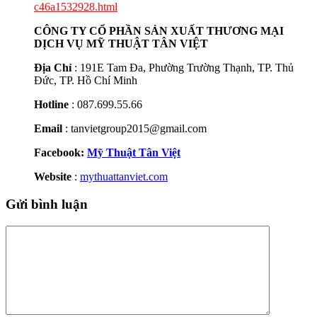
c46a1532928.html
CÔNG TY CỔ PHẦN SẢN XUẤT THƯƠNG MẠI
DỊCH VỤ MỸ THUẬT TÂN VIỆT
Địa Chỉ
: 191E Tam Đa, Phường Trường Thạnh, TP. Thủ
Đức, TP. Hồ Chí Minh
Hotline
: 087.699.55.66
Email
: tanvietgroup2015@gmail.com
Facebook:
Mỹ Thuật Tân Việt
Website
:
mythuattanviet.com
Gửi bình luận