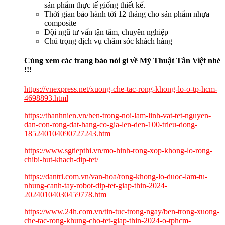
sản phẩm thực tế giống thiết kế.
Thời gian bảo hành tới 12 tháng cho sản phẩm nhựa
composite
Đội ngũ tư vấn tận tâm, chuyên nghiệp
Chú trọng dịch vụ chăm sóc khách hàng
Cùng xem các trang báo nói gì về Mỹ Thuật Tân Việt nhé
!!!
https://vnexpress.net/xuong-che-tac-rong-khong-lo-o-tp-hcm-
4698893.html
https://thanhnien.vn/ben-trong-noi-lam-linh-vat-tet-nguyen-
dan-con-rong-dat-hang-co-gia-len-den-100-trieu-dong-
185240104090727243.htm
https://www.sgtiepthi.vn/mo-hinh-rong-xop-khong-lo-rong-
chibi-hut-khach-dip-tet/
https://dantri.com.vn/van-hoa/rong-khong-lo-duoc-lam-tu-
nhung-canh-tay-robot-dip-tet-giap-thin-2024-
20240104030459778.htm
https://www.24h.com.vn/tin-tuc-trong-ngay/ben-trong-xuong-
che-tac-rong-khung-cho-tet-giap-thin-2024-o-tphcm-