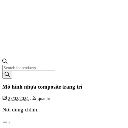
Tìm
kiếm
sản
phẩm
Mô hình nhựa composite trang trí
27/02/2024
.
quantri
Nội dung chính.