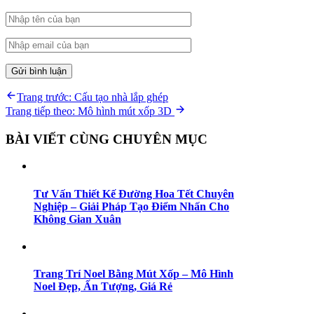
Điều
Previous
Trang trước:
Cấu tạo nhà lắp ghép
post:
Next
Trang tiếp theo:
Mô hình mút xốp 3D
hướng
post:
bài
BÀI VIẾT CÙNG CHUYÊN MỤC
viết
Tư Vấn Thiết Kế Đường Hoa Tết Chuyên
Nghiệp – Giải Pháp Tạo Điểm Nhấn Cho
Không Gian Xuân
Trang Trí Noel Bằng Mút Xốp – Mô Hình
Noel Đẹp, Ấn Tượng, Giá Rẻ