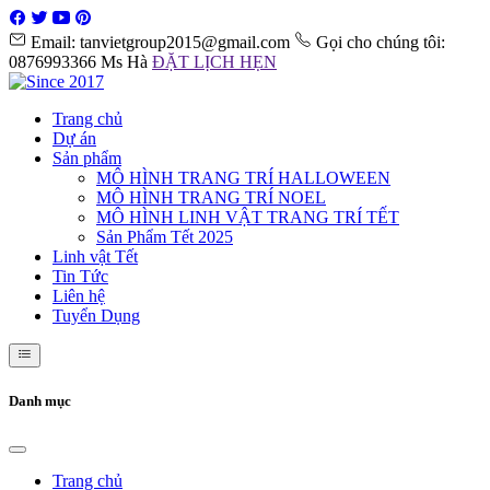
Email: tanvietgroup2015@gmail.com
Gọi cho chúng tôi:
0876993366 Ms Hà
ĐẶT LỊCH HẸN
Trang chủ
Dự án
Sản phẩm
MÔ HÌNH TRANG TRÍ HALLOWEEN
MÔ HÌNH TRANG TRÍ NOEL
MÔ HÌNH LINH VẬT TRANG TRÍ TẾT
Sản Phẩm Tết 2025
Linh vật Tết
Tin Tức
Liên hệ
Tuyển Dụng
Danh mục
Trang chủ