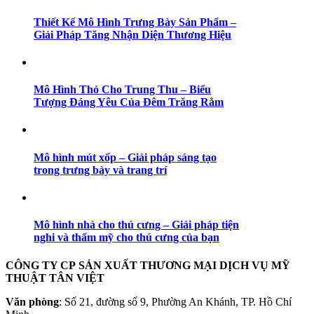
Thiết Kế Mô Hình Trưng Bày Sản Phẩm –
Giải Pháp Tăng Nhận Diện Thương Hiệu
Mô Hình Thỏ Cho Trung Thu – Biểu
Tượng Đáng Yêu Của Đêm Trăng Rằm
Mô hình mút xốp – Giải pháp sáng tạo
trong trưng bày và trang trí
Mô hình nhà cho thú cưng – Giải pháp tiện
nghi và thẩm mỹ cho thú cưng của bạn
CÔNG TY CP SẢN XUẤT THƯƠNG MẠI DỊCH VỤ MỸ
THUẬT TÂN VIỆT
Văn phòng
: Số 21, đường số 9, Phường An Khánh, TP. Hồ Chí