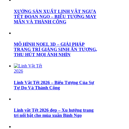
XƯỞNG SẢN XUẤT LINH VẬT NGỰA
TẾT ĐOAN NGỌ – BIỂU TƯỢNG MAY
MẮN VÀ THÀNH CÔNG
MÔ HÌNH NOEL 3D – GIẢI PHÁP
TRANG TRÍ GIÁNG SINH ẤN TƯỢNG,
THU HÚT MỌI ÁNH NHÌN
Linh Vật Tết 2026 – Biểu Tượng Của Sự
Tự Do Và Thành Công
Linh vật Tết 2026 đẹp – Xu hướng trang
trí nổi bật cho mùa xuân Bính Ngọ