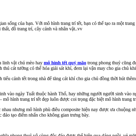
g gian sống của bạn. Với mô hình trang trí tết, bạn có thể tạo ra một tr
thất, đồ trang trí, cây cảnh và nhân vật..vv
a linh vật chú mèo hay
mô hình tết quý mão
trong phong thuỷ cũng đư
h thú cát tường có thể hóa giải sát khí, đem lại vận may cho gia chủ khi
tiểu cảnh tết trong nhà để tăng cát khí cho gia chủ đồng thời hút thêm
 sinh vào ngày Tuất thuộc hành Thổ, hay những người người sinh và
– mô hình trang trí tết đẹp luôn được coi trọng đặc biệt mô hình trang tr
ác nhau nhưng mô hình phù điêu composite hiện nay được ưa chuộng nhấ
ộc đáo tạo điểm nhấn cho không gian trưng bày.
ghĩa phong thuỷ vô cùng độc đáo được thể hiện qua dáng ngồi, vẻ mặ