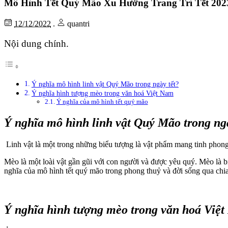
Mô Hình Tết Quý Mão Xu Hướng Trang Trí Tết 20
12/12/2022
.
quantri
Nội dung chính.
Ý nghĩa mô hình linh vật Quý Mão trong ngày tết?
Ý nghĩa hình tượng mèo trong văn hoá Việt Nam
Ý nghĩa của mô hình tết quý mão
Ý nghĩa mô hình linh vật Quý Mão trong ng
Linh vật là một trong những biểu tượng là vật phẩm mang tinh phong
Mèo là một loài vật gần gũi với con người và được yêu quý. Mèo là 
nghĩa của mô hình tết quý mão trong phong thuỷ và đời sống qua chi
Ý nghĩa hình tượng mèo trong văn hoá Việ