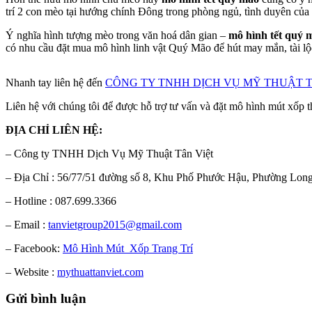
trí 2 con mèo tại hướng chính Đông trong phòng ngủ, tình duyên của bạ
Ý nghĩa hình tượng mèo trong văn hoá dân gian –
mô hình tết quý 
có nhu cầu đặt mua mô hình linh vật Quý Mão để hút may mắn, tài lộ
Nhanh tay liên hệ đến
CÔNG TY TNHH DỊCH VỤ MỸ THUẬT T
Liên hệ với chúng tôi để được hỗ trợ tư vấn và đặt mô hình mút xốp
ĐỊA CHỈ LIÊN HỆ:
– Công ty TNHH Dịch Vụ Mỹ Thuật Tân Việt
– Địa Chỉ : 56/77/51 đường số 8, Khu Phố Phước Hậu, Phường Lo
– Hotline : 087.699.3366
– Email :
tanvietgroup2015@gmail.com
– Facebook:
Mô Hình Mút Xốp Trang Trí
– Website :
mythuattanviet.com
Gửi bình luận