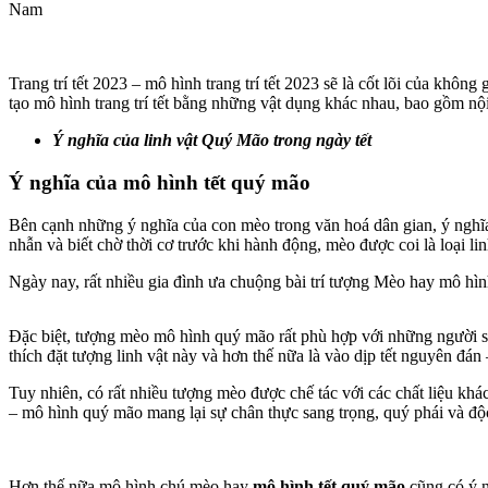
Nam
Trang trí tết 2023 – mô hình trang trí tết 2023 sẽ là cốt lõi của khôn
tạo mô hình trang trí tết bằng những vật dụng khác nhau, bao gồm nội 
Ý nghĩa của linh vật Quý Mão trong ngày tết
Ý nghĩa của mô hình tết quý mão
Bên cạnh những ý nghĩa của con mèo trong văn hoá dân gian, ý nghĩ
nhẫn và biết chờ thời cơ trước khi hành động, mèo được coi là loại lin
Ngày nay, rất nhiều gia đình ưa chuộng bài trí tượng Mèo hay mô hình 
Đặc biệt, tượng mèo mô hình quý mão rất phù hợp với những người
thích đặt tượng linh vật này và hơn thế nữa là vào dịp tết nguyên đán 
Tuy nhiên, có rất nhiều tượng mèo được chế tác với các chất liệu kh
– mô hình quý mão mang lại sự chân thực sang trọng, quý phái và đ
Hơn thế nữa mô hình chú mèo hay
mô hình tết quý mão
cũng có ý n