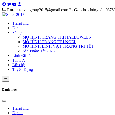
Email: tanvietgroup2015@gmail.com
Gọi cho chúng tôi: 087
Trang chủ
Dự án
Sản phẩm
MÔ HÌNH TRANG TRÍ HALLOWEEN
MÔ HÌNH TRANG TRÍ NOEL
MÔ HÌNH LINH VẬT TRANG TRÍ TẾT
Sản Phẩm Tết 2025
Linh vật Tết
Tin Tức
Liên hệ
Tuyển Dụng
Danh mục
Trang chủ
Dự án