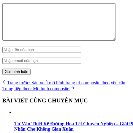
Điều
Previous
Trang trước:
Sản xuất mô hình trang trí composite theo yêu cầu
post:
Next
Trang tiếp theo:
Mô hình composite
hướng
post:
bài
BÀI VIẾT CÙNG CHUYÊN MỤC
viết
Tư Vấn Thiết Kế Đường Hoa Tết Chuyên Nghiệp – Giải 
Nhấn Cho Không Gian Xuân