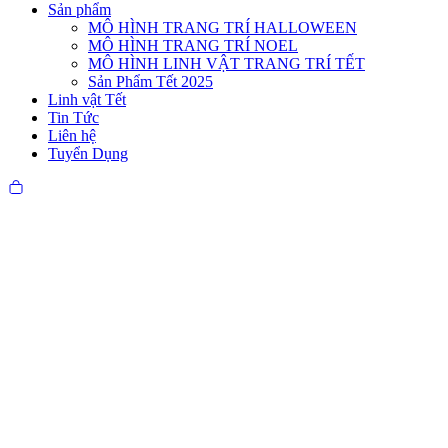
Sản phẩm
MÔ HÌNH TRANG TRÍ HALLOWEEN
MÔ HÌNH TRANG TRÍ NOEL
MÔ HÌNH LINH VẬT TRANG TRÍ TẾT
Sản Phẩm Tết 2025
Linh vật Tết
Tin Tức
Liên hệ
Tuyển Dụng