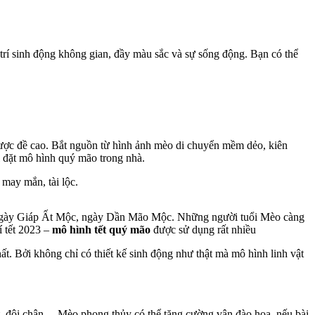
ang trí sinh động không gian, đầy màu sắc và sự sống động. Bạn có thể
ợc đề cao. Bắt nguồn từ hình ảnh mèo di chuyển mềm dẻo, kiên
 đặt mô hình quý mão trong nhà.
 may mắn, tài lộc.
o ngày Giáp Ất Mộc, ngày Dần Mão Mộc. Những người tuổi Mèo càng
í tết 2023 –
mô hình tết quý mão
được sử dụng rất nhiều
t. Bởi không chỉ có thiết kế sinh động như thật mà mô hình linh vật
t, đôi chân… Mèo phong thủy có thể tăng cường vận đào hoa, nếu bài