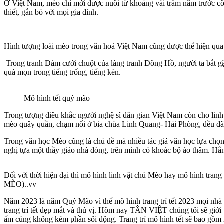
Ở Việt Nam, mèo chỉ mới được nuôi từ khoảng vài trăm năm trước cô
thiết, gắn bó với mọi gia đình.
Hình tượng loài mèo trong văn hoá Việt Nam cũng được thể hiện qua c
Trong tranh Đám cưới chuột của làng tranh Đông Hồ, người ta bắt gặp
quà mọn trong tiếng trống, tiếng kèn.
Mô hình tết quý mão
Trong tượng điêu khắc người nghệ sĩ dân gian Việt Nam còn cho linh 
mèo quây quần, chạm nổi ở bia chùa Linh Quang- Hải Phòng, đều đã 
Trong văn học Mèo cũng là chủ đề mà nhiều tác giả văn học lựa chọn
nghị tựa một thầy giáo nhà dòng, trên mình có khoác bộ áo thâm. Hắn
Đối với thời hiện đại thì mô hình linh vật chú Mèo hay mô hình t
MÈO)..vv
Năm 2023 là năm Quý Mão vì thế mô hình trang trí tết 2023 mọi nhà 
trang trí tết đẹp mắt và thú vị. Hôm nay TÂN VIỆT chúng tôi sẽ giới t
ấm cúng không kém phần sôi động. Trang trí mô hình tết sẽ bao gồm n