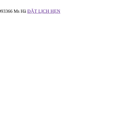
6993366 Ms Hà
ĐẶT LỊCH HẸN