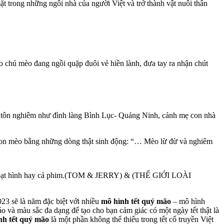
trong những ngôi nhà của người Việt và trở thành vật nuôi thân
o chú mèo đang ngồi quặp đuôi vẻ hiền lành, đưa tay ra nhận chút
chốn tôn nghiêm như đình làng Bình Lục- Quảng Ninh, cảnh mẹ con nhà
về con mèo bằng những dòng thật sinh động: “… Mèo lừ đừ và nghiêm
phim hoạt hình hay cả phim.(TOM & JERRY) & (THẾ GIỚI LOÀI
23 sẽ là năm đặc biệt với nhiều
mô hình tết quý mão
– mô hình
đáo và màu sắc đa dạng để tạo cho bạn cảm giác có một ngày tết thật là
nh tết quý mão
là một phần không thể thiếu trong tết cổ truyền Việt