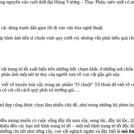
ng nguyên vào cuối thời đại Hùng Vương – Thục Phán, mèo mới có mặt 
ác dòng tranh dân gian rồi đi vào văn hóa nghệ thuật.
 hình ảnh tiến sĩ chuột vinh quy cưới vợ, nhưng vẫn phải biếu quà ch
vật trang trí tết xuất hiện trên những bức chạm khắc ở những nơi 
phản ánh một nét tư duy của người xưa về con vật gần gũi này.
 viết về truyện loài vật; trong tác phẩm “O chuột” Tô Hoài đã viết 
 có cái cốt cách quý phái và trưởng giả….
rang trí đẹp cũng được chọn làm nhiều chủ đề, như trong những bộ 
đều mong muốn có cuộc sống đầy đủ sum vầy, sung túc, đầy tài lộc, 20
hiệu đến các bạn mô hình trang trí tết – một mô hình trang trí tết độc 
hững chi tiết như rừng cây, con vật nghịch ngợm và đặc biệt là
mô hì