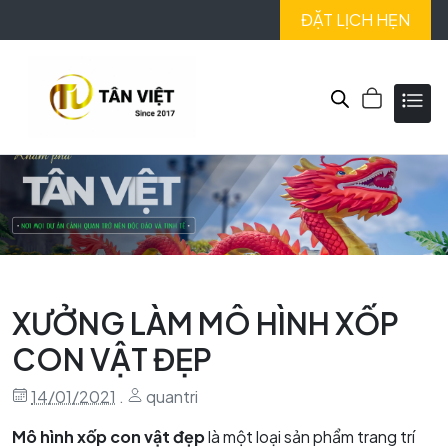
ĐẶT LỊCH HẸN
XƯỞNG LÀM MÔ HÌNH XỐP
CON VẬT ĐẸP
14/01/2021
.
quantri
Mô hình xốp con vật đẹp
là một loại sản phẩm trang trí