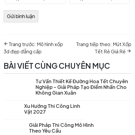
Điều
Previous
Next
hướng
Trang trước:
Mô hình xốp
Trang tiếp theo:
Mút Xốp
post:
post:
bài
3d đẹp đẳng cấp
Tết Rẻ Giá Rẻ
viết
BÀI VIẾT CÙNG CHUYÊN MỤC
Tư Vấn Thiết Kế Đường Hoa Tết Chuyên
Nghiệp – Giải Pháp Tạo Điểm Nhấn Cho
Không Gian Xuân
Xu Hướng Thi Công Linh
Vật 2027
Giải Pháp Thi Công Mô Hình
Theo Yêu Cầu