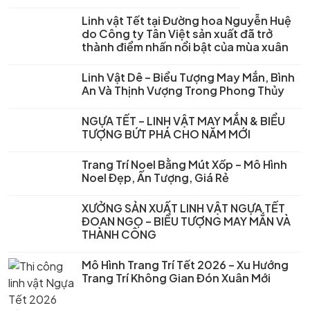
Linh vật Tết tại Đường hoa Nguyễn Huệ
do Công ty Tân Việt sản xuất đã trở
thành điểm nhấn nổi bật của mùa xuân
Linh Vật Dê – Biểu Tượng May Mắn, Bình
An Và Thịnh Vượng Trong Phong Thủy
NGỰA TẾT – LINH VẬT MAY MẮN & BIỂU
TƯỢNG BỨT PHÁ CHO NĂM MỚI
Trang Trí Noel Bằng Mút Xốp – Mô Hình
Noel Đẹp, Ấn Tượng, Giá Rẻ
XƯỞNG SẢN XUẤT LINH VẬT NGỰA TẾT
ĐOAN NGỌ – BIỂU TƯỢNG MAY MẮN VÀ
THÀNH CÔNG
Mô Hình Trang Trí Tết 2026 – Xu Hướng
Trang Trí Không Gian Đón Xuân Mới