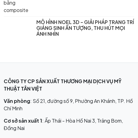
MÔ HÌNH NOEL 3D – GIẢI PHÁP TRANG TRÍ
GIÁNG SINH ẤN TƯỢNG, THU HÚT MỌI
ÁNH NHÌN
CÔNG TY CP SẢN XUẤT THƯƠNG MẠI DỊCH VỤ MỸ
THUẬT TÂN VIỆT
Văn phòng
: Số 21, đường số 9, Phường An Khánh, TP. Hồ
Chí Minh
Cơ sở sản xuất 1
: Ấp Thái - Hòa Hố Nai 3, Trảng Bom,
Đồng Nai