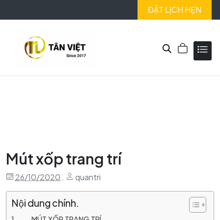
ĐẶT LỊCH HẸN
Mút xốp trang trí
26/10/2020
.
quantri
Nội dung chính.
MÚT XỐP TRANG TRÍ