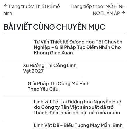
Previous
Next
hướng
Trang trước:
Thiết kế mô
Trang tiếp theo:
MÔ HÌNH
post:
post:
bài
hình
NOEL ẤM ÁP
viết
BÀI VIẾT CÙNG CHUYÊN MỤC
Tư Vấn Thiết Kế Đường Hoa Tết Chuyên
Nghiệp – Giải Pháp Tạo Điểm Nhấn Cho
Không Gian Xuân
Xu Hướng Thi Công Linh
Vật 2027
Giải Pháp Thi Công Mô Hình
Theo Yêu Cầu
Linh vật Tết tại Đường hoa Nguyễn Huệ
do Công ty Tân Việt sản xuất đã trở
thành điểm nhấn nổi bật của mùa xuân
Linh Vật Dê – Biểu Tượng May Mắn, Bình