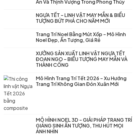
An Và Thịnh Vượng Trong Phong Thủy
NGỰA TẾT – LINH VẬT MAY MẮN & BIỂU
TƯỢNG BỨT PHÁ CHO NĂM MỚI
Trang Trí Noel Bằng Mút Xốp – Mô Hình
Noel Đẹp, Ấn Tượng, Giá Rẻ
XƯỞNG SẢN XUẤT LINH VẬT NGỰA TẾT
ĐOAN NGỌ – BIỂU TƯỢNG MAY MẮN VÀ
THÀNH CÔNG
Mô Hình Trang Trí Tết 2026 – Xu Hướng
Trang Trí Không Gian Đón Xuân Mới
MÔ HÌNH NOEL 3D – GIẢI PHÁP TRANG TRÍ
GIÁNG SINH ẤN TƯỢNG, THU HÚT MỌI
ÁNH NHÌN