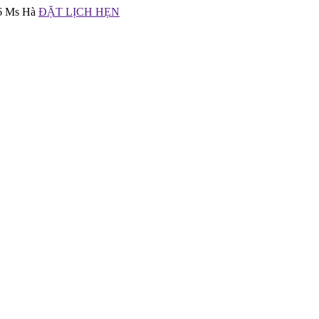
66 Ms Hà
ĐẶT LỊCH HẸN