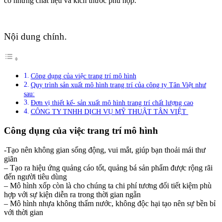
có những chất liệu và kích thước phù hợp.
Nội dung chính.
Công dụng của việc trang trí mô hình
Quy trình sản xuất mô hình trang trí của công ty Tân Việt như
sau:
Đơn vị thiết kế- sản xuất mô hình trang trí chất lượng cao
CÔNG TY TNHH DỊCH VỤ MỸ THUẬT TÂN VIỆT
Công dụng của việc trang trí mô hình
-Tạo nên không gian sống động, vui mắt, giúp bạn thoải mái thư
giãn
– Tạo ra hiệu ứng quảng cáo tốt, quảng bá sản phẩm được rộng rãi
đến người tiêu dùng
– Mô hình xốp còn là cho chúng ta chi phí tương đối tiết kiệm phù
hợp với sự kiện diễn ra trong thời gian ngẵn
– Mô hình nhựa không thấm nước, không độc hại tạo nên sự bền bỉ
với thời gian