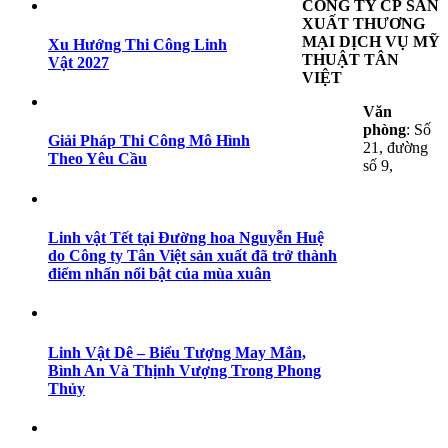
CÔNG TY CP SẢN
XUẤT THƯƠNG
MẠI DỊCH VỤ MỸ
Xu Hướng Thi Công Linh
THUẬT TÂN
Vật 2027
VIỆT
Văn
phòng
: Số
Giải Pháp Thi Công Mô Hình
21, đường
Theo Yêu Cầu
số 9,
Linh vật Tết tại Đường hoa Nguyễn Huệ
do Công ty Tân Việt sản xuất đã trở thành
điểm nhấn nổi bật của mùa xuân
Linh Vật Dê – Biểu Tượng May Mắn,
Bình An Và Thịnh Vượng Trong Phong
Thủy