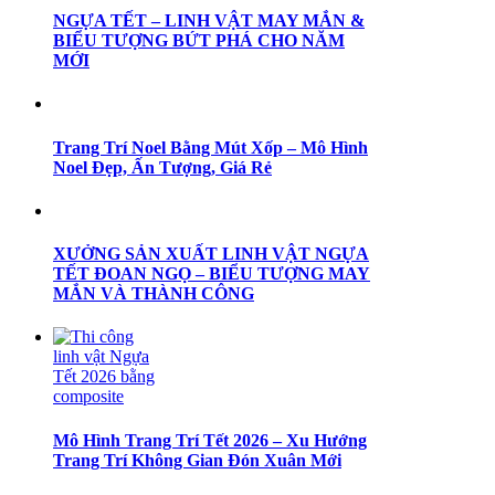
NGỰA TẾT – LINH VẬT MAY MẮN &
BIỂU TƯỢNG BỨT PHÁ CHO NĂM
MỚI
Trang Trí Noel Bằng Mút Xốp – Mô Hình
Noel Đẹp, Ấn Tượng, Giá Rẻ
XƯỞNG SẢN XUẤT LINH VẬT NGỰA
TẾT ĐOAN NGỌ – BIỂU TƯỢNG MAY
MẮN VÀ THÀNH CÔNG
Mô Hình Trang Trí Tết 2026 – Xu Hướng
Trang Trí Không Gian Đón Xuân Mới