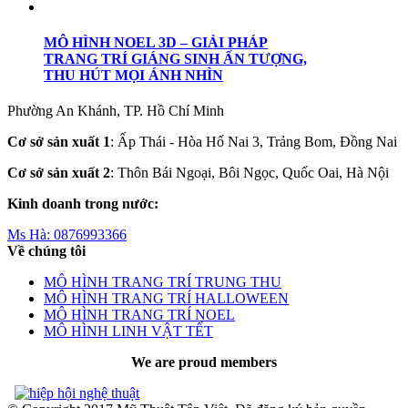
MÔ HÌNH NOEL 3D – GIẢI PHÁP
TRANG TRÍ GIÁNG SINH ẤN TƯỢNG,
THU HÚT MỌI ÁNH NHÌN
Phường An Khánh, TP. Hồ Chí Minh
Cơ sở sản xuất 1
: Ấp Thái - Hòa Hố Nai 3, Trảng Bom, Đồng Nai
Cơ sở sản xuất 2
: Thôn Bái Ngoại, Bôi Ngọc, Quốc Oai, Hà Nội
Kinh doanh trong nước:
Ms Hà:
0876993366
Về chúng tôi
MÔ HÌNH TRANG TRÍ TRUNG THU
MÔ HÌNH TRANG TRÍ HALLOWEEN
MÔ HÌNH TRANG TRÍ NOEL
MÔ HÌNH LINH VẬT TẾT
We are proud members