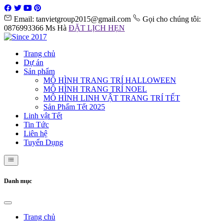
Email: tanvietgroup2015@gmail.com
Gọi cho chúng tôi:
0876993366 Ms Hà
ĐẶT LỊCH HẸN
Trang chủ
Dự án
Sản phẩm
MÔ HÌNH TRANG TRÍ HALLOWEEN
MÔ HÌNH TRANG TRÍ NOEL
MÔ HÌNH LINH VẬT TRANG TRÍ TẾT
Sản Phẩm Tết 2025
Linh vật Tết
Tin Tức
Liên hệ
Tuyển Dụng
Danh mục
Trang chủ