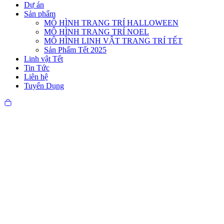
Dự án
Sản phẩm
MÔ HÌNH TRANG TRÍ HALLOWEEN
MÔ HÌNH TRANG TRÍ NOEL
MÔ HÌNH LINH VẬT TRANG TRÍ TẾT
Sản Phẩm Tết 2025
Linh vật Tết
Tin Tức
Liên hệ
Tuyển Dụng