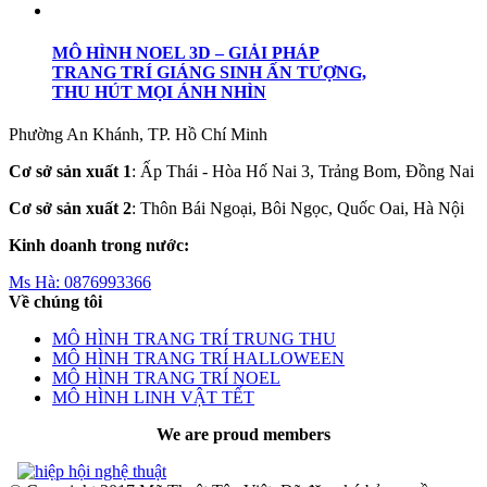
MÔ HÌNH NOEL 3D – GIẢI PHÁP
TRANG TRÍ GIÁNG SINH ẤN TƯỢNG,
THU HÚT MỌI ÁNH NHÌN
Phường An Khánh, TP. Hồ Chí Minh
Cơ sở sản xuất 1
: Ấp Thái - Hòa Hố Nai 3, Trảng Bom, Đồng Nai
Cơ sở sản xuất 2
: Thôn Bái Ngoại, Bôi Ngọc, Quốc Oai, Hà Nội
Kinh doanh trong nước:
Ms Hà:
0876993366
Về chúng tôi
MÔ HÌNH TRANG TRÍ TRUNG THU
MÔ HÌNH TRANG TRÍ HALLOWEEN
MÔ HÌNH TRANG TRÍ NOEL
MÔ HÌNH LINH VẬT TẾT
We are proud members