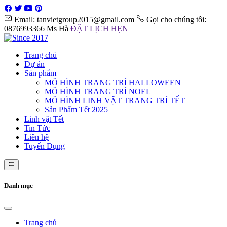
Email: tanvietgroup2015@gmail.com
Gọi cho chúng tôi:
0876993366 Ms Hà
ĐẶT LỊCH HẸN
Trang chủ
Dự án
Sản phẩm
MÔ HÌNH TRANG TRÍ HALLOWEEN
MÔ HÌNH TRANG TRÍ NOEL
MÔ HÌNH LINH VẬT TRANG TRÍ TẾT
Sản Phẩm Tết 2025
Linh vật Tết
Tin Tức
Liên hệ
Tuyển Dụng
Danh mục
Trang chủ