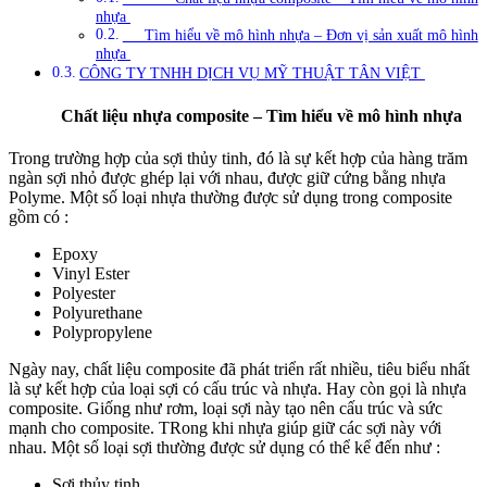
nhựa
Tìm hiểu về mô hình nhựa – Đơn vị sản xuất mô hình
nhựa
CÔNG TY TNHH DỊCH VỤ MỸ THUẬT TÂN VIỆT
Chất liệu nhựa composite – Tìm hiểu về mô hình nhựa
Trong trường hợp của sợi thủy tinh, đó là sự kết hợp của hàng trăm
ngàn sợi nhỏ được ghép lại với nhau, được giữ cứng bằng nhựa
Polyme. Một số loại nhựa thường được sử dụng trong composite
gồm có :
Epoxy
Vinyl Ester
Polyester
Polyurethane
Polypropylene
Ngày nay, chất liệu composite đã phát triển rất nhiều, tiêu biểu nhất
là sự kết hợp của loại sợi có cấu trúc và nhựa. Hay còn gọi là nhựa
composite. Giống như rơm, loại sợi này tạo nên cấu trúc và sức
mạnh cho composite. TRong khi nhựa giúp giữ các sợi này với
nhau. Một số loại sợi thường được sử dụng có thể kể đến như :
Sợi thủy tinh.