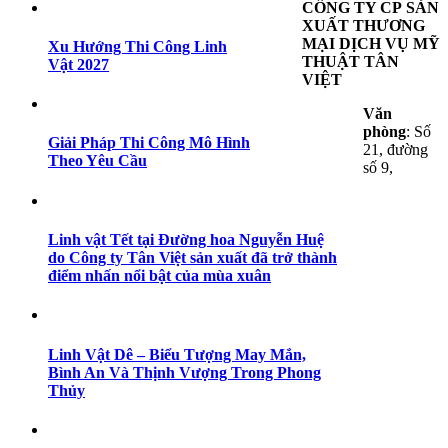
CÔNG TY CP SẢN
XUẤT THƯƠNG
MẠI DỊCH VỤ MỸ
Xu Hướng Thi Công Linh
THUẬT TÂN
Vật 2027
VIỆT
Văn
phòng
: Số
Giải Pháp Thi Công Mô Hình
21, đường
Theo Yêu Cầu
số 9,
Linh vật Tết tại Đường hoa Nguyễn Huệ
do Công ty Tân Việt sản xuất đã trở thành
điểm nhấn nổi bật của mùa xuân
Linh Vật Dê – Biểu Tượng May Mắn,
Bình An Và Thịnh Vượng Trong Phong
Thủy