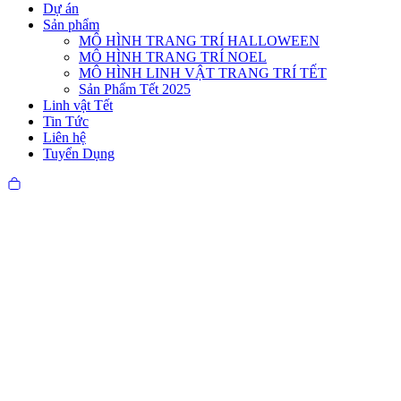
Dự án
Sản phẩm
MÔ HÌNH TRANG TRÍ HALLOWEEN
MÔ HÌNH TRANG TRÍ NOEL
MÔ HÌNH LINH VẬT TRANG TRÍ TẾT
Sản Phẩm Tết 2025
Linh vật Tết
Tin Tức
Liên hệ
Tuyển Dụng