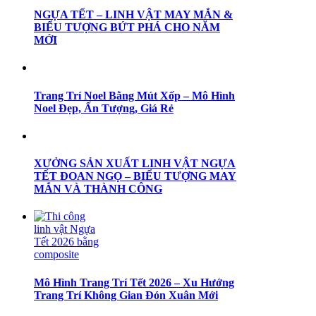
NGỰA TẾT – LINH VẬT MAY MẮN &
BIỂU TƯỢNG BỨT PHÁ CHO NĂM
MỚI
Trang Trí Noel Bằng Mút Xốp – Mô Hình
Noel Đẹp, Ấn Tượng, Giá Rẻ
XƯỞNG SẢN XUẤT LINH VẬT NGỰA
TẾT ĐOAN NGỌ – BIỂU TƯỢNG MAY
MẮN VÀ THÀNH CÔNG
Mô Hình Trang Trí Tết 2026 – Xu Hướng
Trang Trí Không Gian Đón Xuân Mới