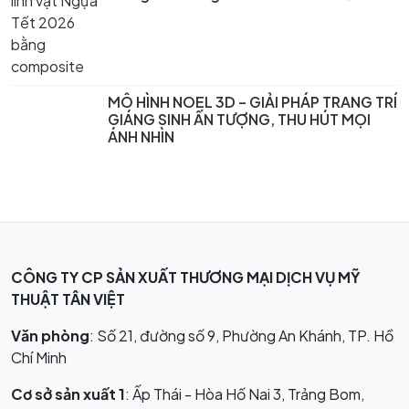
MÔ HÌNH NOEL 3D – GIẢI PHÁP TRANG TRÍ
GIÁNG SINH ẤN TƯỢNG, THU HÚT MỌI
ÁNH NHÌN
CÔNG TY CP SẢN XUẤT THƯƠNG MẠI DỊCH VỤ MỸ
THUẬT TÂN VIỆT
Văn phòng
: Số 21, đường số 9, Phường An Khánh, TP. Hồ
Chí Minh
Cơ sở sản xuất 1
: Ấp Thái - Hòa Hố Nai 3, Trảng Bom,