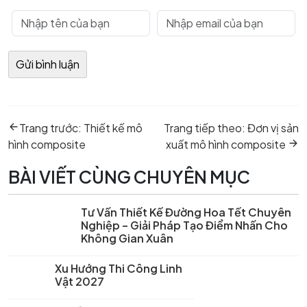
Điều
Previous
Next
hướng
Trang trước:
Thiết kế mô
Trang tiếp theo:
Đơn vị sản
post:
post:
bài
hình composite
xuất mô hình composite
viết
BÀI VIẾT CÙNG CHUYÊN MỤC
Tư Vấn Thiết Kế Đường Hoa Tết Chuyên
Nghiệp – Giải Pháp Tạo Điểm Nhấn Cho
Không Gian Xuân
Xu Hướng Thi Công Linh
Vật 2027