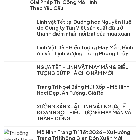
Giải Pháp Thi Công Mô Hình
Theo Yêu Cầu
Linh vật Tết tại Đường hoa Nguyễn Huệ
do Công ty Tân Việt sản xuất đã trở
thành điểm nhấn nổi bật của mùa xuân
Linh Vật Dê – Biểu Tượng May Mắn, Bình
An Và Thịnh Vượng Trong Phong Thủy
NGỰA TẾT – LINH VẬT MAY MẮN & BIỂU
TƯỢNG BỨT PHÁ CHO NĂM MỚI
Trang Trí Noel Bằng Mút Xốp – Mô Hình
Noel Đẹp, Ấn Tượng, Giá Rẻ
XƯỞNG SẢN XUẤT LINH VẬT NGỰA TẾT
ĐOAN NGỌ – BIỂU TƯỢNG MAY MẮN VÀ
THÀNH CÔNG
Mô Hình Trang Trí Tết 2026 – Xu Hướng
Trang Trí Không Gian Đón Xuân Mới